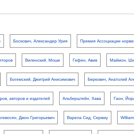
м
Боскович, Александер Урия
Премия Ассоциации норвеж
иторов
Виленский, Моше
Гефен, Авив
Маймон, Ш
Богемский, Дмитрий Анисимович
Беркович, Анатолий А
ров, авторов и издателей
Альберштейн, Хава
Гаон, Йо
атевосян, Джон Григорьевич
Варела Сид, Сержиу
Willia