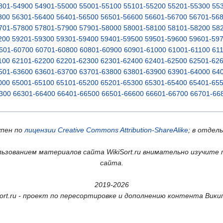
801-54900
54901-55000
55001-55100
55101-55200
55201-55300
55
300
56301-56400
56401-56500
56501-56600
56601-56700
56701-56
701-57800
57801-57900
57901-58000
58001-58100
58101-58200
58
200
59201-59300
59301-59400
59401-59500
59501-59600
59601-59
601-60700
60701-60800
60801-60900
60901-61000
61001-61100
61
100
62101-62200
62201-62300
62301-62400
62401-62500
62501-62
501-63600
63601-63700
63701-63800
63801-63900
63901-64000
64
000
65001-65100
65101-65200
65201-65300
65301-65400
65401-65
300
66301-66400
66401-66500
66501-66600
66601-66700
66701-66
упен по
лицензии Creative Commons Attribution-ShareAlike
; в отдел
ьзованием материалов сайта WikiSort.ru внимательно изучите 
сайта.
2019-2026
Sort.ru - проект по пересортировке и дополнению контента Вики