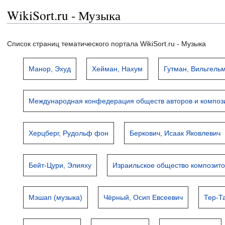
WikiSort.ru - Музыка
Список страниц тематического портала WikiSort.ru - Музыка
Манор, Эхуд
Хейман, Нахум
Гутман, Вильгель
Международная конфедерация обществ авторов и композ
Херцберг, Рудольф фон
Беркович, Исаак Яковлевич
Бейт-Цури, Элияху
Израильское общество композито
Мэшап (музыка)
Чёрный, Осип Евсеевич
Тер-Т