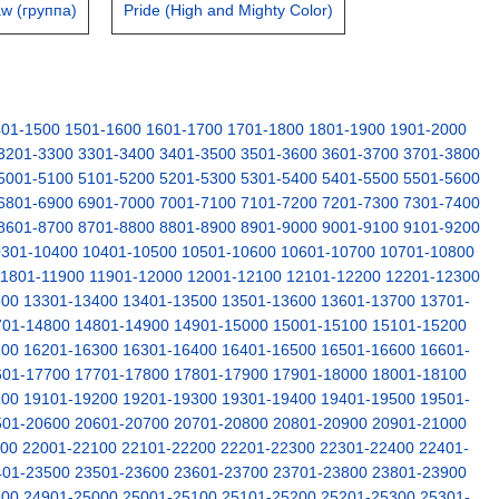
w (группа)
Pride (High and Mighty Color)
401-1500
1501-1600
1601-1700
1701-1800
1801-1900
1901-2000
3201-3300
3301-3400
3401-3500
3501-3600
3601-3700
3701-3800
5001-5100
5101-5200
5201-5300
5301-5400
5401-5500
5501-5600
6801-6900
6901-7000
7001-7100
7101-7200
7201-7300
7301-7400
8601-8700
8701-8800
8801-8900
8901-9000
9001-9100
9101-9200
0301-10400
10401-10500
10501-10600
10601-10700
10701-10800
11801-11900
11901-12000
12001-12100
12101-12200
12201-12300
300
13301-13400
13401-13500
13501-13600
13601-13700
13701-
701-14800
14801-14900
14901-15000
15001-15100
15101-15200
200
16201-16300
16301-16400
16401-16500
16501-16600
16601-
601-17700
17701-17800
17801-17900
17901-18000
18001-18100
100
19101-19200
19201-19300
19301-19400
19401-19500
19501-
501-20600
20601-20700
20701-20800
20801-20900
20901-21000
000
22001-22100
22101-22200
22201-22300
22301-22400
22401-
401-23500
23501-23600
23601-23700
23701-23800
23801-23900
900
24901-25000
25001-25100
25101-25200
25201-25300
25301-