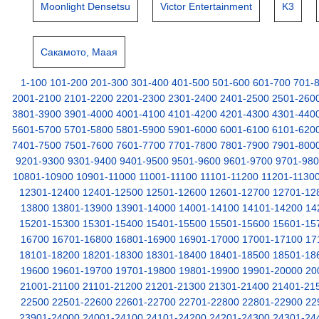
Moonlight Densetsu
Victor Entertainment
K3
Сакамото, Маая
1-100
101-200
201-300
301-400
401-500
501-600
601-700
701-
2001-2100
2101-2200
2201-2300
2301-2400
2401-2500
2501-260
3801-3900
3901-4000
4001-4100
4101-4200
4201-4300
4301-440
5601-5700
5701-5800
5801-5900
5901-6000
6001-6100
6101-620
7401-7500
7501-7600
7601-7700
7701-7800
7801-7900
7901-800
9201-9300
9301-9400
9401-9500
9501-9600
9601-9700
9701-98
10801-10900
10901-11000
11001-11100
11101-11200
11201-1130
12301-12400
12401-12500
12501-12600
12601-12700
12701-12
13800
13801-13900
13901-14000
14001-14100
14101-14200
14
15201-15300
15301-15400
15401-15500
15501-15600
15601-15
16700
16701-16800
16801-16900
16901-17000
17001-17100
17
18101-18200
18201-18300
18301-18400
18401-18500
18501-18
19600
19601-19700
19701-19800
19801-19900
19901-20000
20
21001-21100
21101-21200
21201-21300
21301-21400
21401-21
22500
22501-22600
22601-22700
22701-22800
22801-22900
22
23901-24000
24001-24100
24101-24200
24201-24300
24301-24