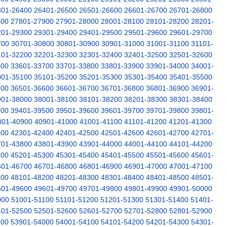
301-26400
26401-26500
26501-26600
26601-26700
26701-26800
800
27801-27900
27901-28000
28001-28100
28101-28200
28201-
201-29300
29301-29400
29401-29500
29501-29600
29601-29700
700
30701-30800
30801-30900
30901-31000
31001-31100
31101-
101-32200
32201-32300
32301-32400
32401-32500
32501-32600
600
33601-33700
33701-33800
33801-33900
33901-34000
34001-
001-35100
35101-35200
35201-35300
35301-35400
35401-35500
500
36501-36600
36601-36700
36701-36800
36801-36900
36901-
901-38000
38001-38100
38101-38200
38201-38300
38301-38400
400
39401-39500
39501-39600
39601-39700
39701-39800
39801-
801-40900
40901-41000
41001-41100
41101-41200
41201-41300
300
42301-42400
42401-42500
42501-42600
42601-42700
42701-
701-43800
43801-43900
43901-44000
44001-44100
44101-44200
200
45201-45300
45301-45400
45401-45500
45501-45600
45601-
601-46700
46701-46800
46801-46900
46901-47000
47001-47100
100
48101-48200
48201-48300
48301-48400
48401-48500
48501-
501-49600
49601-49700
49701-49800
49801-49900
49901-50000
000
51001-51100
51101-51200
51201-51300
51301-51400
51401-
401-52500
52501-52600
52601-52700
52701-52800
52801-52900
900
53901-54000
54001-54100
54101-54200
54201-54300
54301-