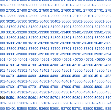
801-25900
25901-26000
26001-26100
26101-26200
26201-26300
26
300
27301-27400
27401-27500
27501-27600
27601-27700
27701-27
701-28800
28801-28900
28901-29000
29001-29100
29101-29200
29
200
30201-30300
30301-30400
30401-30500
30501-30600
30601-30
601-31700
31701-31800
31801-31900
31901-32000
32001-32100
32
100
33101-33200
33201-33300
33301-33400
33401-33500
33501-33
501-34600
34601-34700
34701-34800
34801-34900
34901-35000
35
000
36001-36100
36101-36200
36201-36300
36301-36400
36401-36
401-37500
37501-37600
37601-37700
37701-37800
37801-37900
37
900
38901-39000
39001-39100
39101-39200
39201-39300
39301-39
301-40400
40401-40500
40501-40600
40601-40700
40701-40800
40
800
41801-41900
41901-42000
42001-42100
42101-42200
42201-42
201-43300
43301-43400
43401-43500
43501-43600
43601-43700
43
700
44701-44800
44801-44900
44901-45000
45001-45100
45101-45
101-46200
46201-46300
46301-46400
46401-46500
46501-46600
46
600
47601-47700
47701-47800
47801-47900
47901-48000
48001-48
001-49100
49101-49200
49201-49300
49301-49400
49401-49500
49
500
50501-50600
50601-50700
50701-50800
50801-50900
50901-51
901-52000
52001-52100
52101-52200
52201-52300
52301-52400
52
400
53401-53500
53501-53600
53601-53700
53701-53800
53801-53