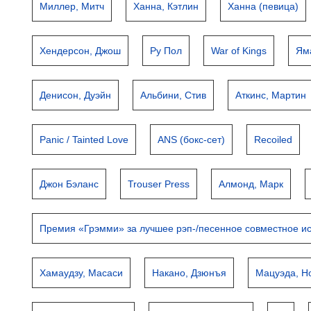
Миллер, Митч
Ханна, Кэтлин
Ханна (певица)
Хендерсон, Джош
Ру Пол
War of Kings
Ям
Денисон, Дуэйн
Альбини, Стив
Аткинс, Мартин
Panic / Tainted Love
ANS (бокс-сет)
Recoiled
Джон Бэланс
Trouser Press
Алмонд, Марк
Премия «Грэмми» за лучшее рэп-/песенное совместное и
Хамаудзу, Масаси
Накано, Дзюнъя
Мацуэда, Н