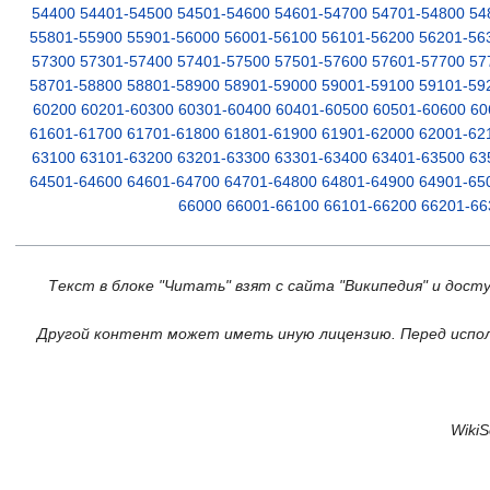
54400
54401-54500
54501-54600
54601-54700
54701-54800
54
55801-55900
55901-56000
56001-56100
56101-56200
56201-56
57300
57301-57400
57401-57500
57501-57600
57601-57700
57
58701-58800
58801-58900
58901-59000
59001-59100
59101-59
60200
60201-60300
60301-60400
60401-60500
60501-60600
60
61601-61700
61701-61800
61801-61900
61901-62000
62001-62
63100
63101-63200
63201-63300
63301-63400
63401-63500
63
64501-64600
64601-64700
64701-64800
64801-64900
64901-65
66000
66001-66100
66101-66200
66201-66
Текст в блоке "Читать" взят с сайта "Википедия" и дост
Другой контент может иметь иную лицензию. Перед испол
Wiki