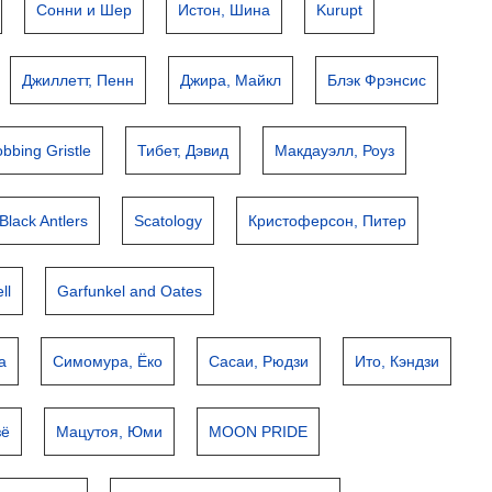
Сонни и Шер
Истон, Шина
Kurupt
Джиллетт, Пенн
Джира, Майкл
Блэк Фрэнсис
bbing Gristle
Тибет, Дэвид
Макдауэлл, Роуз
Black Antlers
Scatology
Кристоферсон, Питер
ll
Garfunkel and Oates
а
Симомура, Ёко
Сасаи, Рюдзи
Ито, Кэндзи
зё
Мацутоя, Юми
MOON PRIDE