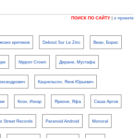
ПОИСК ПО САЙТУ
|
о проекте
ских критиков
Debout Sur Le Zinc
Виан, Борис
ири
Nippon Crown
Дирани, Мустафа
лександрович
Кацнельсон, Яков Юрьевич
рам
Коэн, Изхар
Яркони, Яфа
Саша Аргов
ms Street Records
Paranoid Android
Monoral