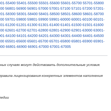
301-55400
55401-55500
55501-55600
55601-55700
55701-55800
800
56801-56900
56901-57000
57001-57100
57101-57200
57201-
201-58300
58301-58400
58401-58500
58501-58600
58601-58700
700
59701-59800
59801-59900
59901-60000
60001-60100
60101-
101-61200
61201-61300
61301-61400
61401-61500
61501-61600
600
62601-62700
62701-62800
62801-62900
62901-63000
63001-
001-64100
64101-64200
64201-64300
64301-64400
64401-64500
500
65501-65600
65601-65700
65701-65800
65801-65900
65901-
800
66801-66900
66901-67000
67001-67005
ьных случаях могут действовать дополнительные условия.
правила лицензирования конкретных элементов наполнения
педии