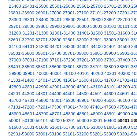
25400
25401-25500
25501-25600
25601-25700
25701-25800
25
26801-26900
26901-27000
27001-27100
27101-27200
27201-27
28300
28301-28400
28401-28500
28501-28600
28601-28700
28
29701-29800
29801-29900
29901-30000
30001-30100
30101-30
31200
31201-31300
31301-31400
31401-31500
31501-31600
31
32601-32700
32701-32800
32801-32900
32901-33000
33001-33
34100
34101-34200
34201-34300
34301-34400
34401-34500
34
35501-35600
35601-35700
35701-35800
35801-35900
35901-36
37000
37001-37100
37101-37200
37201-37300
37301-37400
37
38401-38500
38501-38600
38601-38700
38701-38800
38801-38
39900
39901-40000
40001-40100
40101-40200
40201-40300
40
41301-41400
41401-41500
41501-41600
41601-41700
41701-41
42800
42801-42900
42901-43000
43001-43100
43101-43200
43
44201-44300
44301-44400
44401-44500
44501-44600
44601-44
45700
45701-45800
45801-45900
45901-46000
46001-46100
46
47101-47200
47201-47300
47301-47400
47401-47500
47501-47
48600
48601-48700
48701-48800
48801-48900
48901-49000
49
50001-50100
50101-50200
50201-50300
50301-50400
50401-50
51500
51501-51600
51601-51700
51701-51800
51801-51900
51
52901-53000
53001-53100
53101-53200
53201-53300
53301-53