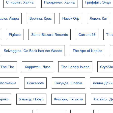
Спирритт, Ханна
Пакаринен, Ханна
Гриффит, Энди
аока, Акира
Вренна, Крис
Нивек Огр
Левен, Кит
Pigface
Some Bizzare Records
Current 93
Thro
Selvaggina, Go Back into the Woods
The Ape of Naples
The The
Харритон, Лиза
The Lonely Island
CryoShe
сполнение
Gracenote
Секунда, Шолом
Донна Донн
орико
Уэмацу, Нобуо
Кимори, Тосиюки
Хисаиси, Д