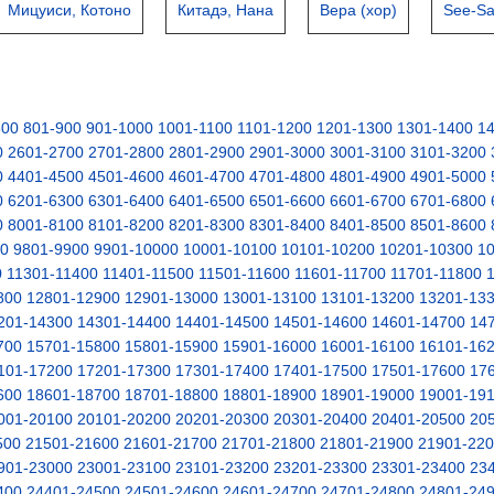
Мицуиси, Котоно
Китадэ, Нана
Вера (хор)
See-Sa
800
801-900
901-1000
1001-1100
1101-1200
1201-1300
1301-1400
1
0
2601-2700
2701-2800
2801-2900
2901-3000
3001-3100
3101-3200
0
4401-4500
4501-4600
4601-4700
4701-4800
4801-4900
4901-5000
0
6201-6300
6301-6400
6401-6500
6501-6600
6601-6700
6701-6800
0
8001-8100
8101-8200
8201-8300
8301-8400
8401-8500
8501-8600
00
9801-9900
9901-10000
10001-10100
10101-10200
10201-10300
1
0
11301-11400
11401-11500
11501-11600
11601-11700
11701-11800
800
12801-12900
12901-13000
13001-13100
13101-13200
13201-13
201-14300
14301-14400
14401-14500
14501-14600
14601-14700
14
700
15701-15800
15801-15900
15901-16000
16001-16100
16101-16
101-17200
17201-17300
17301-17400
17401-17500
17501-17600
17
600
18601-18700
18701-18800
18801-18900
18901-19000
19001-19
001-20100
20101-20200
20201-20300
20301-20400
20401-20500
20
500
21501-21600
21601-21700
21701-21800
21801-21900
21901-22
901-23000
23001-23100
23101-23200
23201-23300
23301-23400
23
400
24401-24500
24501-24600
24601-24700
24701-24800
24801-24