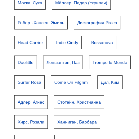
Моска, Лука
Мёллер, Педер (скрипач)
Роберт-Хансен, Эмиль
Дискография Pixies
Head Carrier
Indie Cindy
Bossanova
Doolittle
Леншантин, Паз
Trompe le Monde
Surfer Rosa
Come On Pilgrim
Дил, Ким
Адлер, Агнес
Стотейн, Христианна
Хирс, Розали
Ханниган, Барбара