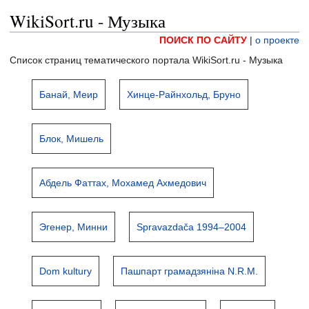
WikiSort.ru - Музыка
ПОИСК ПО САЙТУ
|
о проекте
Список страниц тематического портала WikiSort.ru - Музыка
Банай, Меир
Хинце-Райнхольд, Бруно
Блок, Мишель
Абдель Фаттах, Мохамед Ахмедович
Эгенер, Минни
Spravazdača 1994–2004
Dom kultury
Пашпарт грамадзяніна N.R.M.