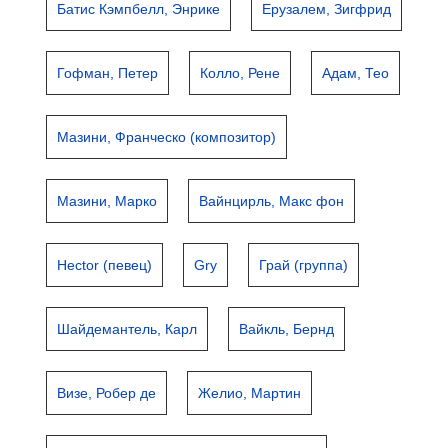
Батис Кэмпбелл, Энрике
Ерузалем, Зигфрид
Гофман, Петер
Колло, Рене
Адам, Тео
Мазини, Франческо (композитор)
Мазини, Марко
Вайнцирль, Макс фон
Hector (певец)
Gry
Грай (группа)
Шайдемантель, Карл
Вайкль, Бернд
Визе, Робер де
Желио, Мартин