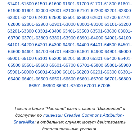
61401-61500
61501-61600
61601-61700
61701-61800
61801-
61900
61901-62000
62001-62100
62101-62200
62201-62300
62301-62400
62401-62500
62501-62600
62601-62700
62701-
62800
62801-62900
62901-63000
63001-63100
63101-63200
63201-63300
63301-63400
63401-63500
63501-63600
63601-
63700
63701-63800
63801-63900
63901-64000
64001-64100
64101-64200
64201-64300
64301-64400
64401-64500
64501-
64600
64601-64700
64701-64800
64801-64900
64901-65000
65001-65100
65101-65200
65201-65300
65301-65400
65401-
65500
65501-65600
65601-65700
65701-65800
65801-65900
65901-66000
66001-66100
66101-66200
66201-66300
66301-
66400
66401-66500
66501-66600
66601-66700
66701-66800
66801-66900
66901-67000
67001-67005
Текст в блоке "Читать" взят с сайта "Википедия" и
доступен по
лицензии Creative Commons Attribution-
ShareAlike
; в отдельных случаях могут действовать
дополнительные условия.