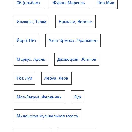
06 (альбом)
Журне, Марсель
Пиа Миа
Исикава, Тиаки
Николаи, Виллем
Йорн, Пит
Ахеа Эрмоса, Франсиско
Маркус, Адель
Джевецкий, Збигнев
Рот, Луи
Леруа, Леон
Мот-Лакруа, Фердинан
Лур
Миланская музыкальная газета