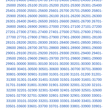
24501-24600
24601-24700
24701-24800
24801-24900
24901-
25000
25001-25100
25101-25200
25201-25300
25301-25400
25401-25500
25501-25600
25601-25700
25701-25800
25801-
25900
25901-26000
26001-26100
26101-26200
26201-26300
26301-26400
26401-26500
26501-26600
26601-26700
26701-
26800
26801-26900
26901-27000
27001-27100
27101-27200
27201-27300
27301-27400
27401-27500
27501-27600
27601-
27700
27701-27800
27801-27900
27901-28000
28001-28100
28101-28200
28201-28300
28301-28400
28401-28500
28501-
28600
28601-28700
28701-28800
28801-28900
28901-29000
29001-29100
29101-29200
29201-29300
29301-29400
29401-
29500
29501-29600
29601-29700
29701-29800
29801-29900
29901-30000
30001-30100
30101-30200
30201-30300
30301-
30400
30401-30500
30501-30600
30601-30700
30701-30800
30801-30900
30901-31000
31001-31100
31101-31200
31201-
31300
31301-31400
31401-31500
31501-31600
31601-31700
31701-31800
31801-31900
31901-32000
32001-32100
32101-
32200
32201-32300
32301-32400
32401-32500
32501-32600
32601-32700
32701-32800
32801-32900
32901-33000
33001-
33100
33101-33200
33201-33300
33301-33400
33401-33500
33501-33600
33601-33700
33701-33800
33801-33900
33901-