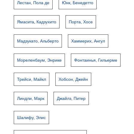
Лестан, Пола де
Юнк, Бенедетто
Ямасита, Кадзухито
Порта, Хосе
Мадзукато, Альберто
Хаммерих, Ангул
Мореленбаум, Энрике
Фонтаинья, Гильерме
Трейси, Майкл
Хобсон, Джейн
Линдли, Марк
Джайлз, Питер
Шалифу, Элис