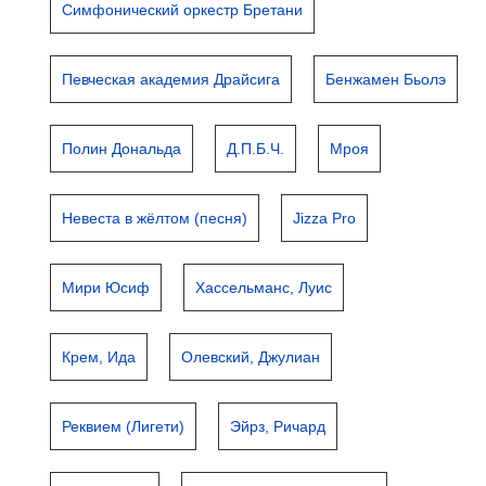
Симфонический оркестр Бретани
Певческая академия Драйсига
Бенжамен Бьолэ
Полин Дональда
Д.П.Б.Ч.
Мроя
Невеста в жёлтом (песня)
Jizza Pro
Мири Юсиф
Хассельманс, Луис
Крем, Ида
Олевский, Джулиан
Реквием (Лигети)
Эйрз, Ричард