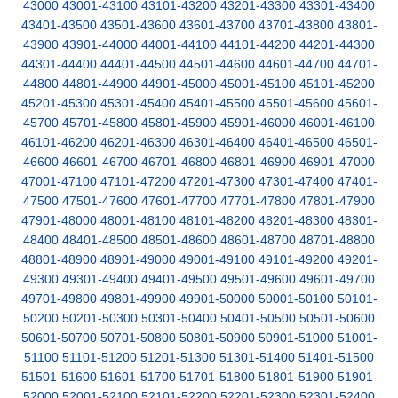
43000
43001-43100
43101-43200
43201-43300
43301-43400
43401-43500
43501-43600
43601-43700
43701-43800
43801-
43900
43901-44000
44001-44100
44101-44200
44201-44300
44301-44400
44401-44500
44501-44600
44601-44700
44701-
44800
44801-44900
44901-45000
45001-45100
45101-45200
45201-45300
45301-45400
45401-45500
45501-45600
45601-
45700
45701-45800
45801-45900
45901-46000
46001-46100
46101-46200
46201-46300
46301-46400
46401-46500
46501-
46600
46601-46700
46701-46800
46801-46900
46901-47000
47001-47100
47101-47200
47201-47300
47301-47400
47401-
47500
47501-47600
47601-47700
47701-47800
47801-47900
47901-48000
48001-48100
48101-48200
48201-48300
48301-
48400
48401-48500
48501-48600
48601-48700
48701-48800
48801-48900
48901-49000
49001-49100
49101-49200
49201-
49300
49301-49400
49401-49500
49501-49600
49601-49700
49701-49800
49801-49900
49901-50000
50001-50100
50101-
50200
50201-50300
50301-50400
50401-50500
50501-50600
50601-50700
50701-50800
50801-50900
50901-51000
51001-
51100
51101-51200
51201-51300
51301-51400
51401-51500
51501-51600
51601-51700
51701-51800
51801-51900
51901-
52000
52001-52100
52101-52200
52201-52300
52301-52400