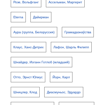
Розе, Вольфганг
Ассельман, Маргерит
Eterna
Дайирман
Аура (группа, Белоруссия)
Грамадазнаўства
Клаус, Ханс-Дитрих
Лафон, Шарль Филипп
Шнайдер, Иоганн Готлоб (младший)
Отто, Эрнст Юлиус
Йорн, Карл
Шницлер, Клод
Диасмуньос, Эдуардо