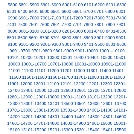
5800
5801-5900
5901-6000
6001-6100
6101-6200
6201-6300
6301-6400
6401-6500
6501-6600
6601-6700
6701-6800
6801-
6900
6901-7000
7001-7100
7101-7200
7201-7300
7301-7400
7401-7500
7501-7600
7601-7700
7701-7800
7801-7900
7901-
8000
8001-8100
8101-8200
8201-8300
8301-8400
8401-8500
8501-8600
8601-8700
8701-8800
8801-8900
8901-9000
9001-
9100
9101-9200
9201-9300
9301-9400
9401-9500
9501-9600
9601-9700
9701-9800
9801-9900
9901-10000
10001-10100
10101-10200
10201-10300
10301-10400
10401-10500
10501-
10600
10601-10700
10701-10800
10801-10900
10901-11000
11001-11100
11101-11200
11201-11300
11301-11400
11401-
11500
11501-11600
11601-11700
11701-11800
11801-11900
11901-12000
12001-12100
12101-12200
12201-12300
12301-
12400
12401-12500
12501-12600
12601-12700
12701-12800
12801-12900
12901-13000
13001-13100
13101-13200
13201-
13300
13301-13400
13401-13500
13501-13600
13601-13700
13701-13800
13801-13900
13901-14000
14001-14100
14101-
14200
14201-14300
14301-14400
14401-14500
14501-14600
14601-14700
14701-14800
14801-14900
14901-15000
15001-
15100
15101-15200
15201-15300
15301-15400
15401-15500