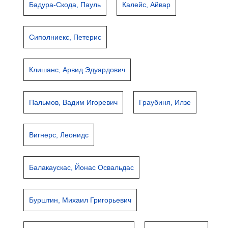
Бадура-Скода, Пауль
Калейс, Айвар
Сиполниекс, Петерис
Клишанс, Арвид Эдуардович
Пальмов, Вадим Игоревич
Граубиня, Илзе
Вигнерс, Леонидс
Балакаускас, Йонас Освальдас
Бурштин, Михаил Григорьевич