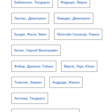
Бабаяннис, Теодорос
Фидецис, Вирон
Лаллас, Димитриос
Левидис, Димитриос
Бушри, Жюль Эжен
Монтойя Саласар, Рамон
Катин, Сергей Васильевич
Фабер, Даниэль Тобиас
Верле, Ларс Юхан
Тозелли, Энрико
Андраде, Жанин
Антониу, Теодорос