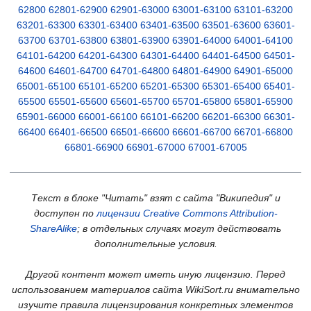
62800
62801-62900
62901-63000
63001-63100
63101-63200
63201-63300
63301-63400
63401-63500
63501-63600
63601-
63700
63701-63800
63801-63900
63901-64000
64001-64100
64101-64200
64201-64300
64301-64400
64401-64500
64501-
64600
64601-64700
64701-64800
64801-64900
64901-65000
65001-65100
65101-65200
65201-65300
65301-65400
65401-
65500
65501-65600
65601-65700
65701-65800
65801-65900
65901-66000
66001-66100
66101-66200
66201-66300
66301-
66400
66401-66500
66501-66600
66601-66700
66701-66800
66801-66900
66901-67000
67001-67005
Текст в блоке "Читать" взят с сайта "Википедия" и
доступен по
лицензии Creative Commons Attribution-
ShareAlike
; в отдельных случаях могут действовать
дополнительные условия.
Другой контент может иметь иную лицензию. Перед
использованием материалов сайта WikiSort.ru внимательно
изучите правила лицензирования конкретных элементов