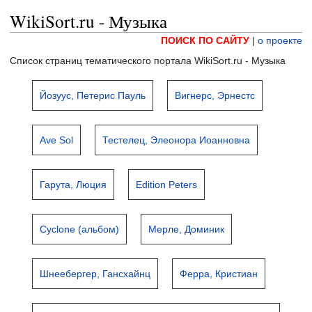
WikiSort.ru - Музыка
ПОИСК ПО САЙТУ
|
о проекте
Список страниц тематического портала WikiSort.ru - Музыка
Йозуус, Петерис Пауль
Вигнерс, Эрнестс
Ave Sol
Тестелец, Элеонора Иоанновна
Гарута, Люция
Edition Peters
Cyclone (альбом)
Мерле, Доминик
Шнеебергер, Гансхайнц
Ферра, Кристиан