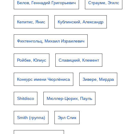
Белов, Геннадий Григорьевич
Страуме, Эгилс
Кепитис, Янис
Кублинский, Александр
Фихтенгольц, Михаил Израилевич
Ройбке, Юлиус
Славицкий, Клемент
Конкурс имени Чюрлёниса
Зивере, Мирдза
Shitdisco
Мюллер-Цюрих, Пауль
Smith (группа)
Эрл Слик