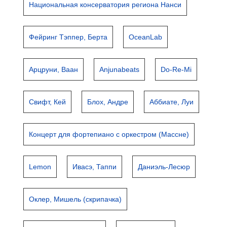
Национальная консерватория региона Нанси
Фейринг Тэппер, Берта
OceanLab
Арцруни, Ваан
Anjunabeats
Do-Re-Mi
Свифт, Кей
Блох, Андре
Аббиате, Луи
Концерт для фортепиано с оркестром (Массне)
Lemon
Ивасэ, Таппи
Даниэль-Лесюр
Оклер, Мишель (скрипачка)