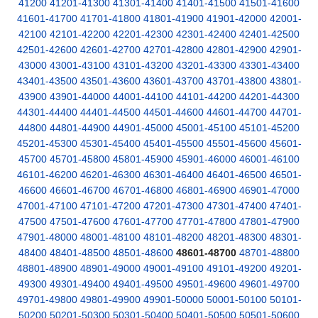
41200
41201-41300
41301-41400
41401-41500
41501-41600
41601-41700
41701-41800
41801-41900
41901-42000
42001-
42100
42101-42200
42201-42300
42301-42400
42401-42500
42501-42600
42601-42700
42701-42800
42801-42900
42901-
43000
43001-43100
43101-43200
43201-43300
43301-43400
43401-43500
43501-43600
43601-43700
43701-43800
43801-
43900
43901-44000
44001-44100
44101-44200
44201-44300
44301-44400
44401-44500
44501-44600
44601-44700
44701-
44800
44801-44900
44901-45000
45001-45100
45101-45200
45201-45300
45301-45400
45401-45500
45501-45600
45601-
45700
45701-45800
45801-45900
45901-46000
46001-46100
46101-46200
46201-46300
46301-46400
46401-46500
46501-
46600
46601-46700
46701-46800
46801-46900
46901-47000
47001-47100
47101-47200
47201-47300
47301-47400
47401-
47500
47501-47600
47601-47700
47701-47800
47801-47900
47901-48000
48001-48100
48101-48200
48201-48300
48301-
48400
48401-48500
48501-48600
48601-48700
48701-48800
48801-48900
48901-49000
49001-49100
49101-49200
49201-
49300
49301-49400
49401-49500
49501-49600
49601-49700
49701-49800
49801-49900
49901-50000
50001-50100
50101-
50200
50201-50300
50301-50400
50401-50500
50501-50600