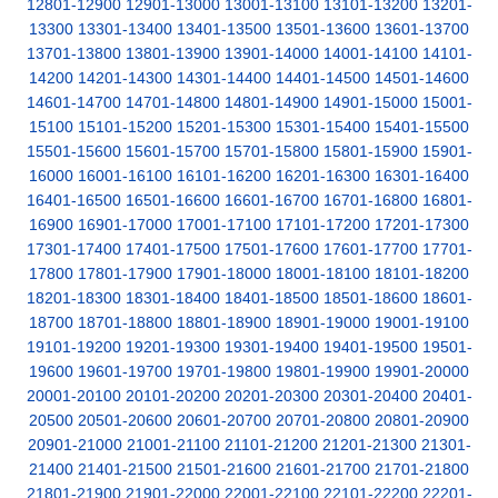
12801-12900
12901-13000
13001-13100
13101-13200
13201-
13300
13301-13400
13401-13500
13501-13600
13601-13700
13701-13800
13801-13900
13901-14000
14001-14100
14101-
14200
14201-14300
14301-14400
14401-14500
14501-14600
14601-14700
14701-14800
14801-14900
14901-15000
15001-
15100
15101-15200
15201-15300
15301-15400
15401-15500
15501-15600
15601-15700
15701-15800
15801-15900
15901-
16000
16001-16100
16101-16200
16201-16300
16301-16400
16401-16500
16501-16600
16601-16700
16701-16800
16801-
16900
16901-17000
17001-17100
17101-17200
17201-17300
17301-17400
17401-17500
17501-17600
17601-17700
17701-
17800
17801-17900
17901-18000
18001-18100
18101-18200
18201-18300
18301-18400
18401-18500
18501-18600
18601-
18700
18701-18800
18801-18900
18901-19000
19001-19100
19101-19200
19201-19300
19301-19400
19401-19500
19501-
19600
19601-19700
19701-19800
19801-19900
19901-20000
20001-20100
20101-20200
20201-20300
20301-20400
20401-
20500
20501-20600
20601-20700
20701-20800
20801-20900
20901-21000
21001-21100
21101-21200
21201-21300
21301-
21400
21401-21500
21501-21600
21601-21700
21701-21800
21801-21900
21901-22000
22001-22100
22101-22200
22201-