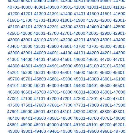
40300
40301-40400
40401-40500
40501-40600
40601-40700
40701-40800
40801-40900
40901-41000
41001-41100
41101-
41200
41201-41300
41301-41400
41401-41500
41501-41600
41601-41700
41701-41800
41801-41900
41901-42000
42001-
42100
42101-42200
42201-42300
42301-42400
42401-42500
42501-42600
42601-42700
42701-42800
42801-42900
42901-
43000
43001-43100
43101-43200
43201-43300
43301-43400
43401-43500
43501-43600
43601-43700
43701-43800
43801-
43900
43901-44000
44001-44100
44101-44200
44201-44300
44301-44400
44401-44500
44501-44600
44601-44700
44701-
44800
44801-44900
44901-45000
45001-45100
45101-45200
45201-45300
45301-45400
45401-45500
45501-45600
45601-
45700
45701-45800
45801-45900
45901-46000
46001-46100
46101-46200
46201-46300
46301-46400
46401-46500
46501-
46600
46601-46700
46701-46800
46801-46900
46901-47000
47001-47100
47101-47200
47201-47300
47301-47400
47401-
47500
47501-47600
47601-47700
47701-47800
47801-47900
47901-48000
48001-48100
48101-48200
48201-48300
48301-
48400
48401-48500
48501-48600
48601-48700
48701-48800
48801-48900
48901-49000
49001-49100
49101-49200
49201-
49300
49301-49400
49401-49500
49501-49600
49601-49700