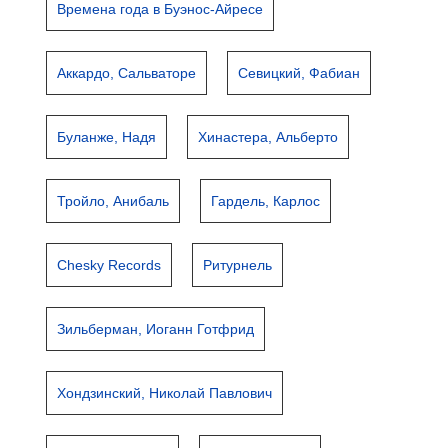
Времена года в Буэнос-Айресе
Аккардо, Сальваторе
Севицкий, Фабиан
Буланже, Надя
Хинастера, Альберто
Тройло, Анибаль
Гардель, Карлос
Chesky Records
Ритурнель
Зильберман, Иоганн Готфрид
Хондзинский, Николай Павлович