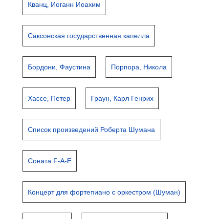
Кванц, Иоганн Иоахим
Саксонская государственная капелла
Бордони, Фаустина
Порпора, Никола
Хассе, Петер
Граун, Карл Генрих
Список произведений Роберта Шумана
Соната F-A-E
Концерт для фортепиано с оркестром (Шуман)