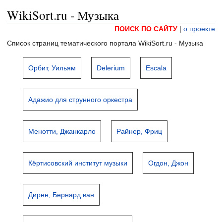
WikiSort.ru - Музыка
ПОИСК ПО САЙТУ
|
о проекте
Список страниц тематического портала WikiSort.ru - Музыка
Орбит, Уильям
Delerium
Escala
Адажио для струнного оркестра
Менотти, Джанкарло
Райнер, Фриц
Кёртисовский институт музыки
Огдон, Джон
Дирен, Бернард ван