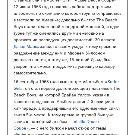
12 июня 1963 года началась работа над третьим
альбомом, по окончанию которой группа отправилась
в гастроли по Америке; довольно быстро The Beach
Boys стали отлаженной концертной машиной, и одни
турне тут же сменялись другими ежегодно на
протяжении последующих десятилетий. 30 августа
Дэвид Маркс
заявил о своём уходе: к тому времени
раздражение между ним и Мюреем Уилсоном
достигло апогея, к тому же, 15-летний Дэвид был
уверен, что сможет продолжить успешную карьеру
самостоятельно.
16 сентября 1963 года вышел третий альбом «
Surfer
Girl
»: он стал первой долгоиграющей пластинкой The
Beach Boys, на которой Брайан Уилсон указан в
качестве продюсера. Альбом достиг 7-й позиции в
хит-параде, а предваривший его одноимённый сингл
занял 5-е место. К тому времени группой был уже
записан четвёртый альбом — «
Little Deuce
Coupe
», — с него Уилсон начал отход от темы
сёрфинга, особое внимание теперь стало уделяться