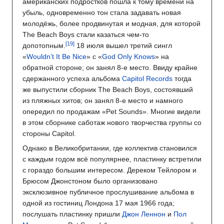
американских подростков пошла к тому времени на
убыль, одновременно тон стала задавать новая
молодёжь, более продвинутая и модная, для которой
The Beach Boys стали казаться чем-то
допотопным.
18 июля вышел третий сингл
«
Wouldn’t It Be Nice
» с «
God Only Knows
» на
обратной стороне; он занял 8-е место. Ввиду крайне
сдержанного успеха альбома
Capitol Records
тогда
же выпустили сборник The Beach Boys, состоявший
из пляжных хитов; он занял 8-е место и намного
опередил по продажам «Pet Sounds». Многие видели
в этом сборнике саботаж нового творчества группы со
стороны Capitol.
Однако в Великобритании, где коллектив становился
с каждым годом всё популярнее, пластинку встретили
с гораздо большим интересом. Дереком Тейлором и
Брюсом Джонстоном было организовано
эксклюзивное публичное прослушивание альбома в
одной из гостиниц Лондона 17 мая 1966 года;
послушать пластинку пришли
Джон Леннон
и
Пол