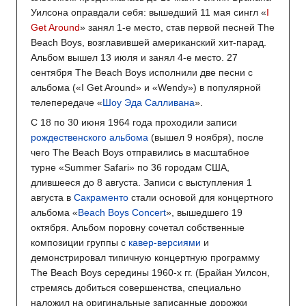
Уилсона оправдали себя: вышедший 11 мая сингл «
I
Get Around
» занял 1-е место, став первой песней The
Beach Boys, возглавившей американский хит-парад.
Альбом вышел 13 июля и занял 4-е место. 27
сентября The Beach Boys исполнили две песни с
альбома («I Get Around» и «Wendy») в популярной
телепередаче «
Шоу Эда Салливана
».
С 18 по 30 июня 1964 года проходили записи
рождественского альбома
(вышел 9 ноября), после
чего The Beach Boys отправились в масштабное
турне «Summer Safari» по 36 городам США,
длившееся до 8 августа. Записи с выступления 1
августа в
Сакраменто
стали основой для концертного
альбома «
Beach Boys Concert
», вышедшего 19
октября. Альбом поровну сочетал собственные
композиции группы с
кавер-версиями
и
демонстрировал типичную концертную программу
The Beach Boys середины 1960-х гг. (Брайан Уилсон,
стремясь добиться совершенства, специально
наложил на оригинальные записанные дорожки