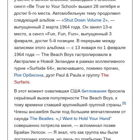
сингл «Be True to Your School» вышел 28 октября и
достиг 6-го места. Автомобильную тему продолжил
следующий альбом — «
Shut Down Volume 2
», —
выпущенный 2 марта 1964 года. Он занял 13-е
место, а сингл «Fun, Fun, Fun», выпущенный 3
февраля, достиг 5-й позиции. В перерыве между
записями этого альбома — с 13 января по 1 февраля
1964 года — The Beach Boys гастролировали в
Австралии и Новой Зеландии в рамках коллективного
турне «Surfside 64», включавшего, помимо прочих,
Роя Орбисона
, дуэт Paul & Paula и группу
The
Surfaris
.
В этот момент охватившая США
битломания
бросила
серьёзный вызов популярности The Beach Boys, к
тому времени ставшей крупнейшей группой страны.
Члены ансамбля были под большим впечатлением от
саунда
The Beatles
. «„
I Want to Hold Your Hand
“
совершенно потрясла меня, — вспоминал позже
Брайан Уилсон. — Я знал, что как группа мы были
достаточно хороши, но лишь по прибытию The