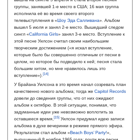
группы, занявшей 1-е место в США; 16 мая группа
исполнила её во время своего второго
телевыступления в «
Шоу Эда Салливана
». Альбом
вышел 5 июля и занял 2-е место. Вышедший следом
сингл «
California Girls
» занял 3-е место. Вступление к
этой песне Уилсон считал своим наибольшим
творческим достижением («я искал вступление,
которые было бы совершенно отличным от песни в
целом, но которое бы подводило к ней; песня стала
большим хитом, но мне нравилось лишь это
вступление»).
У Брайана Уилсона в это время начал созревать план
качественно нового альбома; тогда же
Capitol Records
довели до сведения группы, что от них ожидают
альбом к октябрю. В этой ситуации, понимая, что
задуманные идеи уже невозможно воплотить за
оставшееся время,
Уилсон придумал идею записи
альбома в духе вечеринки в режиме прямого эфира.
Результатом стал альбом «
Beach Boys’ Party!
»,
выпущенный 8 ноября 1965 года: почти все песни,