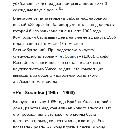
убийственных для радиопроигрыша нескольких 3-
секундных пауз в песне.
В декабре была завершена работа над народной
песней «Sloop John B», инструментальная дорожка к
которой была записана ещё в июле 1965 года.
Композиция была выпущена на сингле 21 марта 1966
года и заняла 3-е место (2-е место в
Великобритании). При подготовке выпуска
следующего альбома «
Pet Sounds
» (1966), Capitol
Records включили песню в состав пластинки к
неудовольствию Уилсона: для него композиция
выпадала из общего настроения остального
альбомного материала.
«Pet Sounds» (1965—1966)
Вторую половину 1965 года Брайан Уилсон провёл
дома, работая над концепцией нового альбома. По
его требованию в столовой его виллы была
построена громадная песочница, в которую был
поставлен рояль. «Я хочу играть в песке. Я хочу