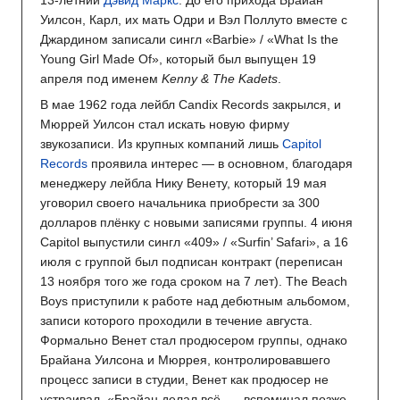
Уилсон, Карл, их мать Одри и Вэл Поллуто вместе с
Джардином записали сингл «Barbie» / «What Is the
Young Girl Made Of», который был выпущен 19
апреля под именем
Kenny & The Kadets
.
В мае 1962 года лейбл Candix Records закрылся, и
Мюррей Уилсон стал искать новую фирму
звукозаписи. Из крупных компаний лишь
Capitol
Records
проявила интерес — в основном, благодаря
менеджеру лейбла Нику Венету, который 19 мая
уговорил своего начальника приобрести за 300
долларов плёнку с новыми записями группы. 4 июня
Capitol выпустили сингл «409» / «Surfin’ Safari», а 16
июля с группой был подписан контракт (переписан
13 ноября того же года сроком на 7 лет). The Beach
Boys приступили к работе над дебютным альбомом,
записи которого проходили в течение августа.
Формально Венет стал продюсером группы, однако
Брайана Уилсона и Мюррея, контролировавшего
процесс записи в студии, Венет как продюсер не
устраивал. «Брайан делал всё, — вспоминал позже