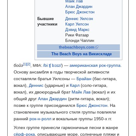
Майк Лав
Алан Джардин
Брюс Джонстон
Бывшие
Деннис Уилсон
участники
Карл Уилсон
Дэвид Маркс
Рики Фатаар
Блонди Чаплин
thebeachboys.com
The Beach Boys на Викискладе
бойз
,
/biːʧ bɔɪz/
) —
американская
рок-группа
.
МФА:
Основу ансамбля в годы творческой активности
составляли братья Уилсоны —
Брайан
(бас-гитара,
вокал),
Деннис
(ударные) и
Карл
(соло-гитара,
вокал), их двоюродный брат
Майк Лав
(вокал) и их
общий друг
Алан Джардин
(ритм-гитара, вокал);
позже к группе присоединился
Брюс Джонстон
. На
становление музыкального стиля группы повлияли
ранний
рок-н-ролл
и вокальные группы 1950-х гг.
Успех группе принесли гармоничные песни в жанре
сёрф-рока
, описывающие море, солнечные пляжи и