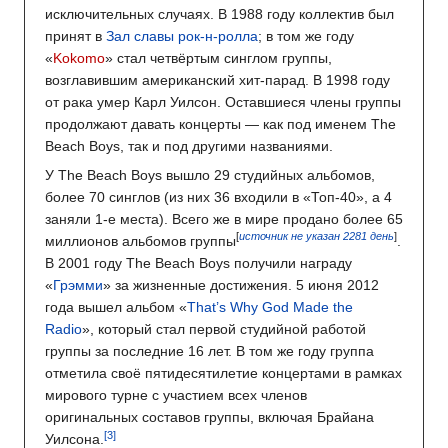
исключительных случаях. В 1988 году коллектив был
принят в
Зал славы рок-н-ролла
; в том же году
«
Kokomo
» стал четвёртым синглом группы,
возглавившим американский хит-парад. В 1998 году
от рака умер Карл Уилсон. Оставшиеся члены группы
продолжают давать концерты — как под именем The
Beach Boys, так и под другими названиями.
У The Beach Boys вышло 29 студийных альбомов,
более 70 синглов (из них 36 входили в «Топ-40», а 4
заняли 1-е места). Всего же в мире продано более 65
[
источник не указан 2281 день
]
миллионов альбомов группы
.
В 2001 году The Beach Boys получили награду
«
Грэмми
» за жизненные достижения. 5 июня 2012
года вышел альбом «
That’s Why God Made the
Radio
», который стал первой студийной работой
группы за последние 16 лет. В том же году группа
отметила своё пятидесятилетие концертами в рамках
мирового турне с участием всех членов
оригинальных составов группы, включая Брайана
Уилсона.