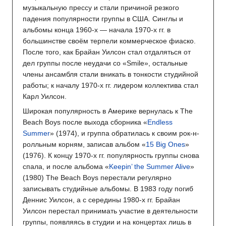
музыкальную прессу и стали причиной резкого
падения популярности группы в США. Синглы и
альбомы конца 1960-х — начала 1970-х гг. в
большинстве своём терпели коммерческое фиаско.
После того, как Брайан Уилсон стал отдаляться от
дел группы после неудачи со «Smile», остальные
члены ансамбля стали вникать в тонкости студийной
работы; к началу 1970-х гг. лидером коллектива стал
Карл Уилсон.
Широкая популярность в Америке вернулась к The
Beach Boys после выхода сборника «
Endless
Summer
» (1974), и группа обратилась к своим рок-н-
ролльным корням, записав альбом «
15 Big Ones
»
(1976). К концу 1970-х гг. популярность группы снова
спала, и после альбома «
Keepin’ the Summer Alive
»
(1980) The Beach Boys перестали регулярно
записывать студийные альбомы. В 1983 году погиб
Деннис Уилсон, а с середины 1980-х гг. Брайан
Уилсон перестал принимать участие в деятельности
группы, появляясь в студии и на концертах лишь в