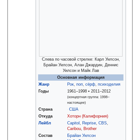
Слева по часовой стрелке: Карл Уилсон,
Брайан Уилсон, Алан Джардин, Деннис
Уилсон и Майк Лав
Основная информация
Жанр
Рок
,
поп
,
сёрф
,
психоделия
Годы
1961–1998
2011–2012
(концертная группа: 1998–
настоящее)
Страна
США
Откуда
Хоторн (Калифорния)
Лейбл
Capitol
,
Reprise
,
CBS
,
Caribou
,
Brother
Состав
Брайан Уилсон