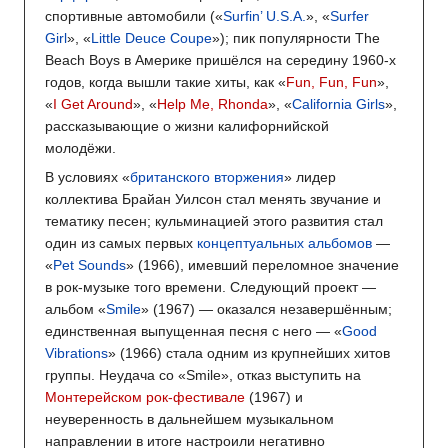
спортивные автомобили («
Surfin’ U.S.A.
», «
Surfer
Girl
», «
Little Deuce Coupe
»); пик популярности The
Beach Boys в Америке пришёлся на середину 1960-х
годов, когда вышли такие хиты, как «
Fun, Fun, Fun
»,
«
I Get Around
», «
Help Me, Rhonda
», «
California Girls
»,
рассказывающие о жизни калифорнийской
молодёжи.
В условиях «
британского вторжения
» лидер
коллектива Брайан Уилсон стал менять звучание и
тематику песен; кульминацией этого развития стал
один из самых первых
концептуальных альбомов
—
«
Pet Sounds
» (1966), имевший переломное значение
в рок-музыке того времени. Следующий проект —
альбом «
Smile
» (1967) — оказался незавершённым;
единственная выпущенная песня с него — «
Good
Vibrations
» (1966) стала одним из крупнейших хитов
группы. Неудача со «Smile», отказ выступить на
Монтерейском рок-фестивале
(1967) и
неуверенность в дальнейшем музыкальном
направлении в итоге настроили негативно