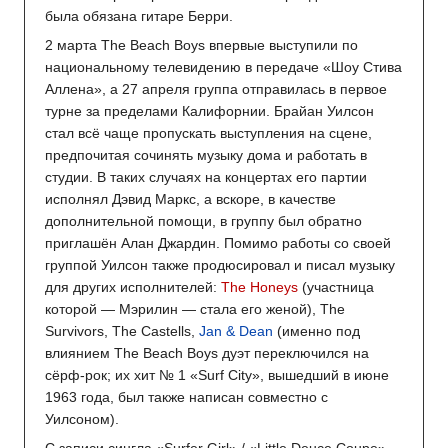
была обязана гитаре Берри.
2 марта The Beach Boys впервые выступили по
национальному телевидению в передаче «Шоу Стива
Аллена», а 27 апреля группа отправилась в первое
турне за пределами Калифорнии. Брайан Уилсон
стал всё чаще пропускать выступления на сцене,
предпочитая сочинять музыку дома и работать в
студии. В таких случаях на концертах его партии
исполнял Дэвид Маркс, а вскоре, в качестве
дополнительной помощи, в группу был обратно
приглашён Алан Джардин. Помимо работы со своей
группой Уилсон также продюсировал и писал музыку
для других исполнителей:
The Honeys
(участница
которой — Мэрилин — стала его женой), The
Survivors, The Castells,
Jan & Dean
(именно под
влиянием The Beach Boys дуэт переключился на
сёрф-рок; их хит № 1 «Surf City», вышедший в июне
1963 года, был также написан совместно с
Уилсоном).
С записи сингла «Surfer Girl» / «Little Deuce Coupe»