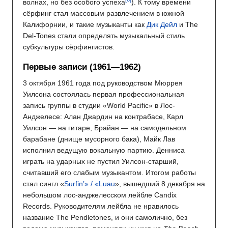
волнах, но без особого успеха
). К тому времени
сёрфинг стал массовым развлечением в южной
Калифорнии, и такие музыканты как
Дик Дейл
и The
Del-Tones стали определять музыкальный стиль
субкультуры сёрфингистов.
Первые записи (1961—1962)
3 октября 1961 года под руководством Мюррея
Уилсона состоялась первая профессиональная
запись группы в студии «World Pacific» в Лос-
Анджелесе: Алан Джардин на контрабасе, Карл
Уилсон — на гитаре, Брайан — на самодельном
барабане (днище мусорного бака), Майк Лав
исполнил ведущую вокальную партию. Денниса
играть на ударных не пустил Уилсон-старший,
считавший его слабым музыкантом. Итогом работы
стал сингл «
Surfin’» / «Luau
», вышедший 8 декабря на
небольшом лос-анджелесском лейбле Candix
Records. Руководителям лейбла не нравилось
название The Pendletones, и они самолично, без