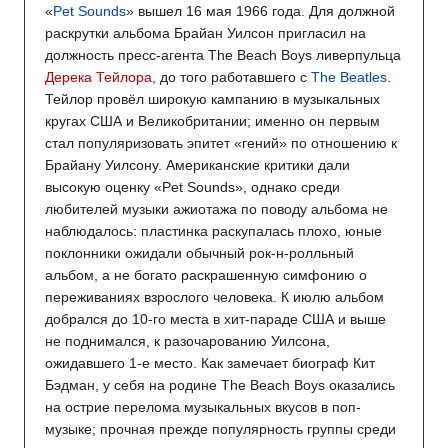
«
Pet Sounds
» вышел 16 мая 1966 года. Для должной
раскрутки альбома Брайан Уилсон пригласил на
должность пресс-агента The Beach Boys ливерпульца
Дерека Тейлора
, до того работавшего с
The Beatles
.
Тейлор провёл широкую кампанию в музыкальных
кругах США и Великобритании; именно он первым
стал популяризовать эпитет «гений» по отношению к
Брайану Уилсону. Американские критики дали
высокую оценку «Pet Sounds», однако среди
любителей музыки ажиотажа по поводу альбома не
наблюдалось: пластинка раскупалась плохо, юные
поклонники ожидали обычный рок-н-ролльный
альбом, а не богато раскрашенную симфонию о
переживаниях взрослого человека. К июлю альбом
добрался до 10-го места в хит-параде США и выше
не поднимался, к разочарованию Уилсона,
ожидавшего 1-е место. Как замечает биограф Кит
Бэдман, у себя на родине The Beach Boys оказались
на острие перелома музыкальных вкусов в поп-
музыке; прочная прежде популярность группы среди