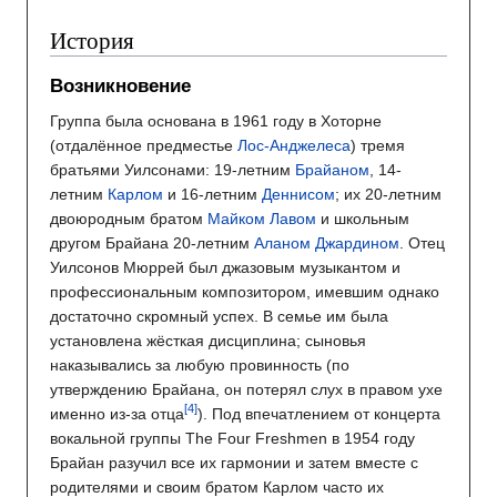
История
Возникновение
Группа была основана в 1961 году в Хоторне
(отдалённое предместье
Лос-Анджелеса
) тремя
братьями Уилсонами: 19-летним
Брайаном
, 14-
летним
Карлом
и 16-летним
Деннисом
; их 20-летним
двоюродным братом
Майком Лавом
и школьным
другом Брайана 20-летним
Аланом Джардином
. Отец
Уилсонов Мюррей был джазовым музыкантом и
профессиональным композитором, имевшим однако
достаточно скромный успех. В семье им была
установлена жёсткая дисциплина; сыновья
наказывались за любую провинность (по
утверждению Брайана, он потерял слух в правом ухе
именно из-за отца
). Под впечатлением от концерта
вокальной группы The Four Freshmen в 1954 году
Брайан разучил все их гармонии и затем вместе с
родителями и своим братом Карлом часто их