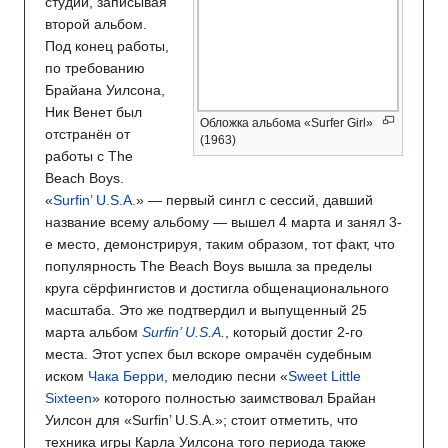
студии, записывая
второй альбом.
Под конец работы,
по требованию
Брайана Уилсона,
Ник Венет был
Обложка альбома «Surfer Girl»
отстранён от
(1963)
работы с The
Beach Boys.
«
Surfin’ U.S.A.
» — первый сингл с сессий, давший
название всему альбому — вышел 4 марта и занял 3-
е место, демонстрируя, таким образом, тот факт, что
популярность The Beach Boys вышла за пределы
круга сёрфингистов и достигла общенационального
масштаба. Это же подтвердил и выпущенный 25
марта альбом
Surfin’ U.S.A.
, который достиг 2-го
места. Этот успех был вскоре омрачён судебным
иском
Чака Берри
, мелодию песни «
Sweet Little
Sixteen
» которого полностью заимствовал Брайан
Уилсон для «Surfin’ U.S.A.»; стоит отметить, что
техника игры Карла Уилсона того периода также