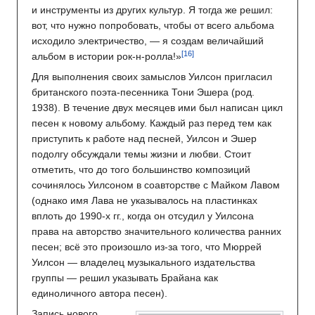
и инструменты из других культур. Я тогда же решил:
вот, что нужно попробовать, чтобы от всего альбома
исходило электричество, — я создам величайший
альбом в истории рок-н-ролла!»
Для выполнения своих замыслов Уилсон пригласил
британского поэта-песенника Тони Эшера (род.
1938). В течение двух месяцев ими был написан цикл
песен к новому альбому. Каждый раз перед тем как
приступить к работе над песней, Уилсон и Эшер
подолгу обсуждали темы жизни и любви. Стоит
отметить, что до того большинство композиций
сочинялось Уилсоном в соавторстве с Майком Лавом
(однако имя Лава не указывалось на пластинках
вплоть до 1990-х гг., когда он отсудил у Уилсона
права на авторство значительного количества ранних
песен; всё это произошло из-за того, что Мюррей
Уилсон — владелец музыкального издательства
группы — решил указывать Брайана как
единоличного автора песен).
Запись нового