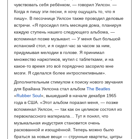
чувствовать себя ребёнком, — говорил Уилсон. —
Когда я пишу эти песни, я хочу ощущать то, что я
пишу». В песочнице Уилсон также проводил деловые
встречи. «Я просидел пять месяцев дома, планируя
каждую ступень нашего следующего альбома, —
вспоминал позже музыкант. — У меня был большой
испанский стол, и я сидел час за часом за ним,
придумывая мелодии в голове. Я принимал
множество наркотиков, мутил с таблетками, и на
какое-то время это всё порядочно засорило мне
мозги. Я сделался более интроспективным».
Дополнительным стимулом к поиску нового звучания
для Брайана Уилсона стал альбом
The Beatles
«
Rubber Soul
», вышедший в начале декабря 1965
года в США. «Этот альбом поразил меня, — позже
вспоминал Уилсон, — так как он целиком состоял из
первоклассного материала… Тут я понял, что
музыкальная индустрия становится очень
раскованной и изощрённой. Теперь можно было
браться за новые вещи — струнные квартеты, цитры