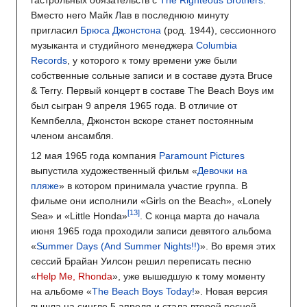
Вместо него Майк Лав в последнюю минуту
пригласил
Брюса Джонстона
(род. 1944), сессионного
музыканта и студийного менеджера
Columbia
Records
, у которого к тому времени уже были
собственные сольные записи и в составе дуэта Bruce
& Terry. Первый концерт в составе The Beach Boys им
был сыгран 9 апреля 1965 года. В отличие от
Кемпбелла, Джонстон вскоре станет постоянным
членом ансамбля.
12 мая 1965 года компания
Paramount Pictures
выпустила художественный фильм «
Девочки на
пляже
» в котором принимала участие группа. В
фильме они исполнили «Girls on the Beach», «Lonely
Sea» и «Little Honda»
. С конца марта до начала
июня 1965 года проходили записи девятого альбома
«
Summer Days (And Summer Nights!!)
». Во время этих
сессий Брайан Уилсон решил переписать песню
«
Help Me, Rhonda
», уже вышедшую к тому моменту
на альбоме «
The Beach Boys Today!
». Новая версия
вышла на сингле 5 апреля и стала второй песней