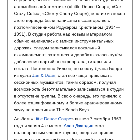
автомобильной тематике («Little Deuce Coup», «Car
Crazy Cutie», «Cherry Cherry Coup»); многие из песен
этого периода были написаны в соавторстве с
поэтом-песенником Роджером Кристианом (1934—
1991). В студии работа над новым материалом
обычно начиналась с записи инструментальных
дорожек, следом записывался вокальный
аккомпанемент, затем песня дорабатывалась путём
добавления партий электрооргана, гитары или
вокала. Постепенно Уилсон, по совету Джана Берри
из дуэта
Jan & Dean
, стал всё чаще привлекать
сессионных музыкантов, таким образом, получая
возможность безотлагательно записываться в студии
в отсутствие группы. В свою очередь, это привело к
более отшлифованному и богаче аранжированному
звуку на пластинках The Beach Boys.
Альбом «
Little Deuce Coupe
» вышел 7 октября 1963
года и занял 4-е место.
Алан Джардин
стал
полноправным членом группы, впервые приняв
участие в записи альбома. Вышедший с альбома