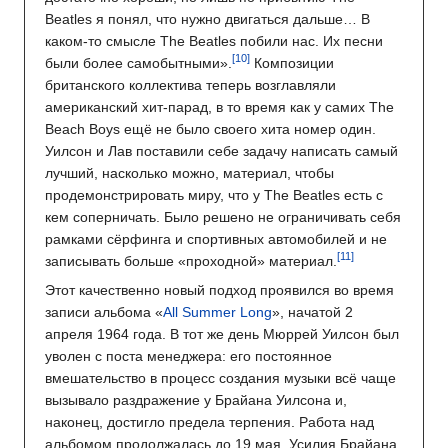
Beatles я понял, что нужно двигаться дальше… В
каком-то смысле The Beatles побили нас. Их песни
были более самобытными».
Композиции
британского коллектива теперь возглавляли
американский хит-парад, в то время как у самих The
Beach Boys ещё не было своего хита номер один.
Уилсон и Лав поставили себе задачу написать самый
лучший, насколько можно, материал, чтобы
продемонстрировать миру, что у The Beatles есть с
кем соперничать. Было решено не ограничивать себя
рамками сёрфинга и спортивных автомобилей и не
записывать больше «проходной» материал.
Этот качественно новый подход проявился во время
записи альбома «
All Summer Long
», начатой 2
апреля 1964 года. В тот же день Мюррей Уилсон был
уволен с поста менеджера: его постоянное
вмешательство в процесс создания музыки всё чаще
вызывало раздражение у Брайана Уилсона и,
наконец, достигло предела терпения. Работа над
альбомом продолжалась до 19 мая. Усилия Брайана