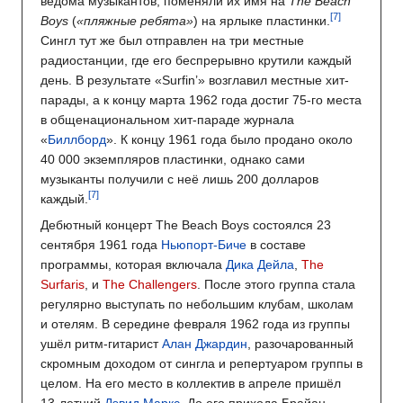
ведома музыкантов, поменяли их имя на
The Beach
Boys
(
«пляжные ребята»
) на ярлыке пластинки.
Сингл тут же был отправлен на три местные
радиостанции, где его беспрерывно крутили каждый
день. В результате «Surfin’» возглавил местные хит-
парады, а к концу марта 1962 года достиг 75-го места
в общенациональном хит-параде журнала
«
Биллборд
». К концу 1961 года было продано около
40 000 экземпляров пластинки, однако сами
музыканты получили с неё лишь 200 долларов
каждый.
Дебютный концерт The Beach Boys состоялся 23
сентября 1961 года
Ньюпорт-Биче
в составе
программы, которая включала
Дика Дейла
,
The
Surfaris
, и
The Challengers
. После этого группа стала
регулярно выступать по небольшим клубам, школам
и отелям. В середине февраля 1962 года из группы
ушёл ритм-гитарист
Алан Джардин
, разочарованный
скромным доходом от сингла и репертуаром группы в
целом. На его место в коллектив в апреле пришёл
13-летний
Дэвид Маркс
. До его прихода Брайан