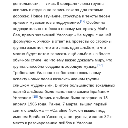
деятельности, — лишь 9 февраля члены группы
явились в студию на запись вокала для готовых
дорожек. Новое звучание, структура и тексты песен
привели музыкантов в недоумение.
Особенно
подозрительно отнёсся к новому материалу Майк
Лав, прямо заявивший Уилсону: «Не мудри с нашей
формулой». Уилсон в ответ на протесты со стороны
группы заметил, что это лишь один альбом, и что
можно будет потом записать ещё альбомы в более
обычном стиле, но что ему важно доказать миру, что
группа способна создавать хорошую музыку.
Требования Уилсона к собственно вокальному
аспекту новых песен казались членам группы
слишком мудрёными. В итоге большинство вокальных
партий альбома было исполнено самим Брайаном
Уилсоном.
Запись альбома была завершена 13
апреля 1966 года. Ранее, 7 марта, вышел первый
сингл с альбома — «Caroline No»; он вышел под
именем Брайана Уилсона, а не группы, и занял 32-е
место к разочарованию лейбла и Уилсона.