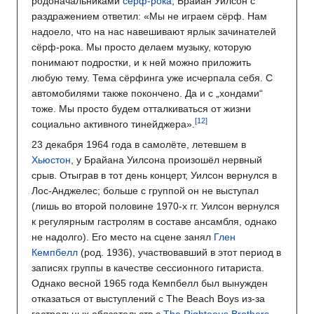
родоначальниками
сёрф-рока
, Брайан Уилсон с
раздражением ответил: «Мы не играем сёрф. Нам
надоело, что на нас навешивают ярлык зачинателей
сёрф-рока. Мы просто делаем музыку, которую
понимают подростки, и к ней можно приложить
любую тему. Тема сёрфинга уже исчерпала себя. С
автомобилями также покончено. Да и с „хондами“
тоже. Мы просто будем отталкиваться от жизни
социально активного тинейджера».
23 декабря 1964 года в самолёте, летевшем в
Хьюстон
, у Брайана Уилсона произошёл нервный
срыв. Отыграв в тот день концерт, Уилсон вернулся в
Лос-Анджелес; больше с группой он не выступал
(лишь во второй половине 1970-х гг. Уилсон вернулся
к регулярным гастролям в составе ансамбля, однако
не надолго). Его место на сцене занял
Глен
Кемпбелл
(род. 1936), участвовавший в этот период в
записях группы в качестве сессионного гитариста.
Однако весной 1965 года Кемпбелл был вынужден
отказаться от выступлений с The Beach Boys из-за
гастрольных обязательств с
The Righteous Brothers
.