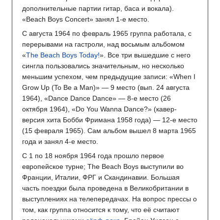
дополнительные партии гитар, баса и вокала).
«Beach Boys Concert» занял 1-е место.
C августа 1964 по февраль 1965 группа работала, с
перерывами на гастроли, над восьмым альбомом
«
The Beach Boys Today!
». Все три вышедшие с него
сингла пользовались значительным, но несколько
меньшим успехом, чем предыдущие записи: «When I
Grow Up (To Be a Man)» — 9 место (вып. 24 августа
1964), «Dance Dance Dance» — 8-е место (26
октября 1964), «Do You Wanna Dance?» (кавер-
версия хита Бобби Фримана 1958 года) — 12-е место
(15 февраля 1965). Сам альбом вышел 8 марта 1965
года и занял 4-е место.
С 1 по 18 ноября 1964 года прошло первое
европейское турне; The Beach Boys выступили во
Франции, Италии, ФРГ и Скандинавии. Большая
часть поездки была проведена в Великобритании в
выступлениях на телепередачах. На вопрос прессы о
том, как группа относится к тому, что её считают