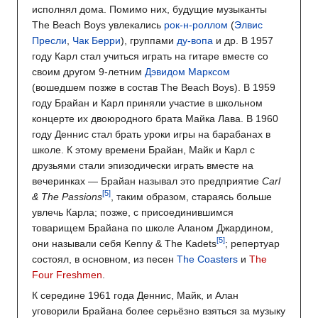
исполнял дома. Помимо них, будущие музыканты
The Beach Boys увлекались
рок-н-роллом
(
Элвис
Пресли
,
Чак Берри
), группами
ду-вопа
и др. В 1957
году Карл стал учиться играть на гитаре вместе со
своим другом 9-летним
Дэвидом Марксом
(вошедшем позже в состав The Beach Boys). В 1959
году Брайан и Карл приняли участие в школьном
концерте их двоюродного брата Майка Лава. В 1960
году Деннис стал брать уроки игры на барабанах в
школе. К этому времени Брайан, Майк и Карл с
друзьями стали эпизодически играть вместе на
вечеринках — Брайан называл это предприятие
Carl
& The Passions
, таким образом, стараясь больше
увлечь Карла; позже, с присоединившимся
товарищем Брайана по школе Аланом Джардином,
они называли себя Kenny & The Kadets
; репертуар
состоял, в основном, из песен
The Coasters
и
The
Four Freshmen
.
К середине 1961 года Деннис, Майк, и Алан
уговорили Брайана более серьёзно взяться за музыку