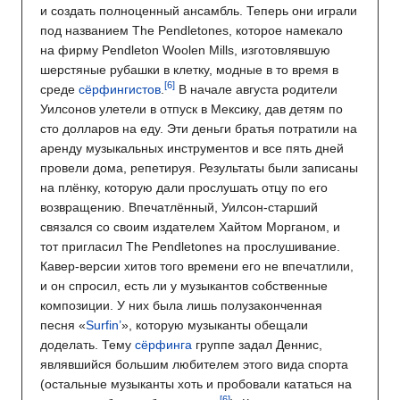
и создать полноценный ансамбль. Теперь они играли
под названием The Pendletones, которое намекало
на фирму Pendleton Woolen Mills, изготовлявшую
шерстяные рубашки в клетку, модные в то время в
среде
сёрфингистов
.
В начале августа родители
Уилсонов улетели в отпуск в Мексику, дав детям по
сто долларов на еду. Эти деньги братья потратили на
аренду музыкальных инструментов и все пять дней
провели дома, репетируя. Результаты были записаны
на плёнку, которую дали прослушать отцу по его
возвращению. Впечатлённый, Уилсон-старший
связался со своим издателем Хайтом Морганом, и
тот пригласил The Pendletones на прослушивание.
Кавер-версии хитов того времени его не впечатлили,
и он спросил, есть ли у музыкантов собственные
композиции. У них была лишь полузаконченная
песня «
Surfin’
», которую музыканты обещали
доделать. Тему
сёрфинга
группе задал Деннис,
являвшийся большим любителем этого вида спорта
(остальные музыканты хоть и пробовали кататься на