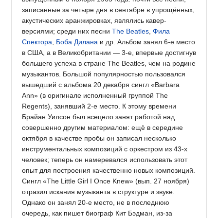
записанные за четыре дня в сентябре в упрощённых,
акустических аранжировках, являлись кавер-
версиями; среди них песни
The Beatles
,
Фила
Спектора
,
Боба Дилана
и др. Альбом занял 6-е место
в США, а в Великобритании — 3-е, впервые достигнув
большего успеха в стране The Beatles, чем на родине
музыкантов. Большой популярностью пользовался
вышедший с альбома 20 декабря сингл «Barbara
Ann» (в оригинале исполненный группой The
Regents), занявший 2-е место. К этому времени
Брайан Уилсон был всецело занят работой над
совершенно другим материалом: ещё в середине
октября в качестве пробы он записал несколько
инструментальных композиций с оркестром из 43-х
человек; теперь он намеревался использовать этот
опыт для построения качественно новых композиций.
Сингл «The Little Girl I Once Knew» (вып. 27 ноября)
отразил искания музыканта в структуре и звуке.
Однако он занял 20-е место, не в последнюю
очередь, как пишет биограф Кит Бэдман, из-за