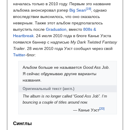
началась только в 2010 году. Первым это название
альбома анонсировал рэпер
Big Sean
, однако
впоследствии выяснилось, что оно оказалось
неверным. Также этот альбом предполагалось
выпустить после
Graduation
, вместо
808s &
Heartbreak
. 24 июля 2010 года в блоге Канье Уэста
появился баннер с надписью
My Dark Twisted Fantasy
Trailer
. 28 июля 2010 года Уэст сообщил через свой
Twitter
-блог:
Альбом больше не называется
Good Ass Job
.
Я сейчас обдумываю другие варианты
названия.
Оригинальный текст
(англ.)
The album is no longer called “Good Ass Job”. I’m
bouncing a couple of titles around now.
—
Канье Уэст
Синглы