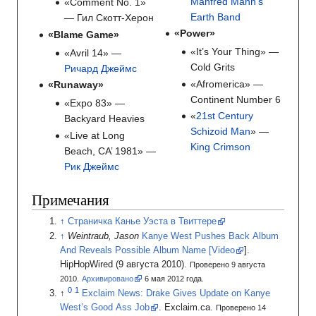
Manfred Mann’s
«Comment No. 1»
Earth Band
— Гил Скотт-Херон
«Power»
«Blame Game»
«It’s Your Thing» —
«Avril 14» —
Cold Grits
Ричард Джеймс
«Afromerica» —
«Runaway»
Continent Number 6
«Expo 83» —
«
21st Century
Backyard Heavies
Schizoid Man
» —
«Live at Long
King Crimson
Beach, CA’ 1981» —
Рик Джеймс
Примечания
Страничка Канье Уэста в Твиттере
Weintraub, Jason
Kanye West Pushes Back Album
And Reveals Possible Album Name [Video
]
.
HipHopWired
(9
августа 2010).
Проверено 9 августа
2010.
Архивировано
6
мая 2012
года.
Exclaim News: Drake Gives Update on Kanye
West’s Good Ass Job
.
Exclaim.ca.
Проверено 14