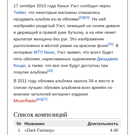
17 октября 2010 года Канье Уэст сообщил через
Twitter
, что некоторые магазины отказались
продавать альбом из-за обложки
. На ней
изображён раздетый Уэст, лежащий на синем диване
и держащий в правой руке бутылку, а на нём лежит
крылатая женщина без рук. Это изображение
расположено в жёлтой рамке на красном фоне
. В
интервью
MTV News
, Уэст заявил, что всего будет
пять обложек, нарисованных художником
Джорджем
Кондо
, а также, что все они будут доступны при
покупке альбома
.
В 2011 году обложка альбома заняла 34-е место в
списке лучших обложек альбомов всех времён по
мнению читателей интернет-издания
[en]
MusicRadar
.
Список композиций
№
Название
Длительность
1.
«Dark Fantasy»
4:40