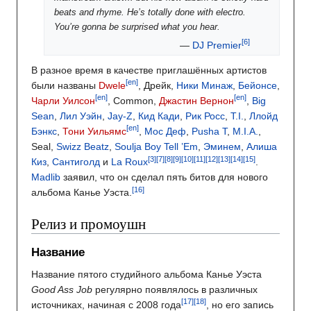
beats and rhyme. He’s totally done with electro.
You’re gonna be surprised what you hear.
—
DJ Premier
В разное время в качестве приглашённых артистов
[en]
были названы
Dwele
, Дрейк,
Ники Минаж
,
Бейонсе
,
[en]
[en]
Чарли Уилсон
, Common,
Джастин Вернон
,
Big
Sean
,
Лил Уэйн
,
Jay-Z
,
Кид Кади
,
Рик Росс
,
T.I.
,
Ллойд
[en]
Бэнкс
,
Тони Уильямс
,
Мос Деф
,
Pusha T
,
M.I.A.
,
Seal,
Swizz Beatz
,
Soulja Boy Tell ’Em
,
Эминем
,
Алиша
Киз
,
Сантиголд
и
La Roux
.
Madlib
заявил, что он сделал пять битов для нового
альбома Канье Уэста.
Релиз и промоушн
Название
Название пятого студийного альбома Канье Уэста
Good Ass Job
регулярно появлялось в различных
источниках, начиная с 2008 года
, но его запись