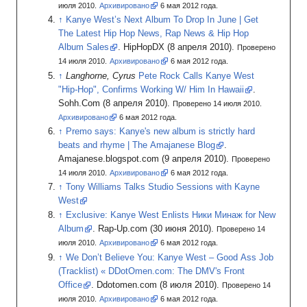
июля 2010.
Архивировано
6
мая 2012
года.
Kanye West’s Next Album To Drop In June
|
Get
The Latest Hip Hop News, Rap News & Hip Hop
Album Sales
.
HipHopDX
(8
апреля 2010).
Проверено
14 июля 2010.
Архивировано
6
мая 2012
года.
Langhorne, Cyrus
Pete Rock Calls Kanye West
"Hip-Hop", Confirms Working W/ Him In Hawaii
.
Sohh.Com
(8
апреля 2010).
Проверено 14 июля 2010.
Архивировано
6
мая 2012
года.
Premo says: Kanye's new album is strictly hard
beats and rhyme
|
The Amajanese Blog
.
Amajanese.blogspot.com
(9
апреля 2010).
Проверено
14 июля 2010.
Архивировано
6
мая 2012
года.
Tony Williams Talks Studio Sessions with Kayne
West
Exclusive: Kanye West Enlists Ники Минаж for New
Album
.
Rap-Up.com
(30
июня 2010).
Проверено 14
июля 2010.
Архивировано
6
мая 2012
года.
We Don’t Believe You: Kanye West – Good Ass Job
(Tracklist) « DDotOmen.com: The DMV's Front
Office
.
Ddotomen.com
(8
июля 2010).
Проверено 14
июля 2010.
Архивировано
6
мая 2012
года.