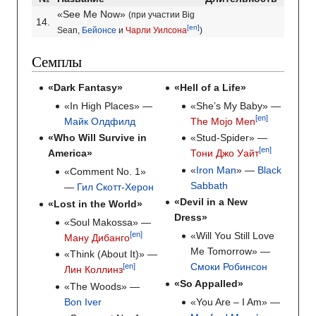
«See Me Now»
(при участии Big
14.
[en]
Sean,
Бейонсе
и
Чарли Уилсона
)
Семплы
«Dark Fantasy»
«Hell of a Life»
«In High Places» —
«She’s My Baby» —
[en]
Майк Олдфилд
The Mojo Men
«Who Will Survive in
«Stud-Spider» —
[en]
America»
Тони Джо Уайт
«
Iron Man
» —
Black
«Comment No. 1»
Sabbath
—
Гил Скотт-Херон
«Devil in a New
«Lost in the World»
Dress»
«Soul Makossa» —
«Will You Still Love
[en]
Ману Дибанго
Me Tomorrow» —
«Think (About It)» —
Смоки Робинсон
[en]
Лин Коллинз
«So Appalled»
«The Woods» —
Bon Iver
«You Are – I Am» —