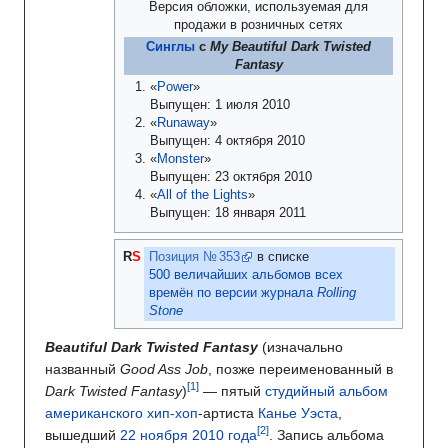
Версия обложки, используемая для
продажи в розничных сетях
Синглы
с
My Beautiful Dark Twisted
Fantasy
«
Power
»
Выпущен: 1 июля 2010
«
Runaway
»
Выпущен: 4 октября 2010
«
Monster
»
Выпущен: 23 октября 2010
«
All of the Lights
»
Выпущен: 18 января 2011
R
S
Позиция
№ 353
в списке
500 величайших альбомов всех
времён по версии журнала
Rolling
Stone
Beautiful Dark Twisted Fantasy
(изначально
названный
Good Ass Job
, позже переименованный в
Dark Twisted Fantasy
)
— пятый
студийный альбом
американского
хип-хоп
-артиста
Канье Уэста
,
вышедший
22 ноября
2010 года
. Запись альбома