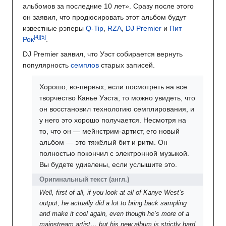
альбомов за последние 10 лет». Сразу после этого
он заявил, что продюсировать этот альбом будут
известные рэперы
Q-Tip
,
RZA
,
DJ Premier
и
Пит
Рок
.
DJ Premier заявил, что Уэст собирается вернуть
популярность
семплов
старых записей.
Хорошо, во-первых, если посмотреть на все
творчество Канье Уэста, то можно увидеть, что
он восстановил технологию семплирования, и
у него это хорошо получается. Несмотря на
то, что он — мейнстрим-артист, его новый
альбом — это тяжёлый бит и ритм. Он
полностью покончил с электронной музыкой.
Вы будете удивлены, если услышите это.
Оригинальный текст
(англ.)
Well, first of all, if you look at all of Kanye West’s
output, he actually did a lot to bring back sampling
and make it cool again, even though he’s more of a
mainstream artist… but his new album is strictly hard