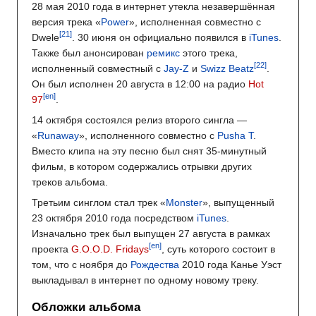
28 мая 2010 года в интернет утекла незавершённая
версия трека «
Power
», исполненная совместно с
Dwele
. 30 июня он официально появился в
iTunes
.
Также был анонсирован
ремикс
этого трека,
исполненный совместный с
Jay-Z
и
Swizz Beatz
.
Он был исполнен 20 августа в 12:00 на радио
Hot
[en]
97
.
14 октября состоялся релиз второго сингла —
«
Runaway
», исполненного совместно с
Pusha T
.
Вместо клипа на эту песню был снят 35-минутный
фильм, в котором содержались отрывки других
треков альбома.
Третьим синглом стал трек «
Monster
», выпущенный
23 октября 2010 года посредством
iTunes
.
Изначально трек был выпущен 27 августа в рамках
[en]
проекта
G.O.O.D. Fridays
, суть которого состоит в
том, что с ноября до
Рождества
2010 года Канье Уэст
выкладывал в интернет по одному новому треку.
Обложки альбома