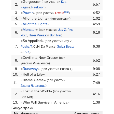
«Gorgeous»
(при участии
Кид
2.
5:57
Кади
&
Raekwon
)
[en]
3.
«
Power
»
4:52
(при участии
Dwele
)
4.
«All of the Lights»
1:02
(интерлюдия)
5.
«
All of the Lights
»
4:59
«
Monster
»
(при участии
Jay-Z
,
Рик
6.
6:18
Росс
,
Ники Минаж
и
Bon Iver
)
«So Appalled»
(при участии Jay-Z,
7.
6:38
Pusha T
, CyHi Da Prynce,
Swizz Beatz
&
RZA
)
«Devil in a New Dress»
(при
8.
5:52
участии Рика Росса)
9.
«
Runaway
»
9:08
(при участии Pusha T)
10.
«Hell of a Life»
5:27
«Blame Game»
(при участии
11.
7:49
Джона Ледженда
)
«Lost in the World»
(при участии
12.
4:16
Bon Iver)
13.
«Who Will Survive in America»
1:38
Бонус треки
№
Название
Длительность