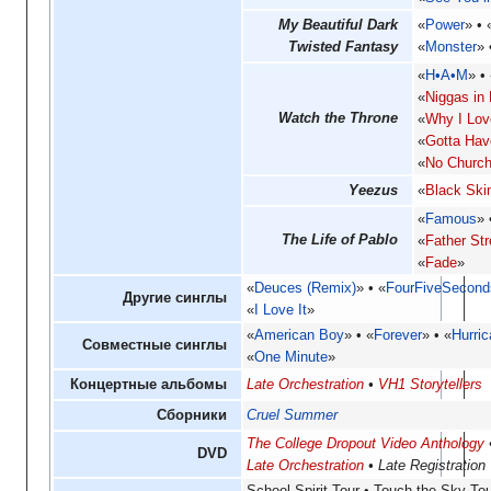
My Beautiful Dark
«
Power
»
Twisted Fantasy
«
Monster
»
«
H•A•M
»
«
Niggas in 
Watch the Throne
«
Why I Lov
«
Gotta Hav
«
No Church
Yeezus
«
Black Ski
«
Famous
»
The Life of Pablo
«
Father St
«
Fade
»
«
Deuces (Remix)
»
«
FourFiveSecond
Другие синглы
«
I Love It
»
«
American Boy
»
«
Forever
»
«
Hurri
Совместные синглы
«
One Minute
»
Концертные альбомы
Late Orchestration
VH1 Storytellers
Сборники
Cruel Summer
The College Dropout Video Anthology
DVD
Late Orchestration
Late Registration