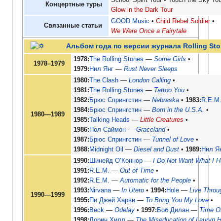
School Spirit Tour
Touch the Sky Tou
Концертные туры
Glow in the Dark Tour
GOOD Music
Child Rebel Soldier
Связанные статьи
We Were Once a Fairytale
Альбом года по версии журнала Rolling St
1978
The Rolling Stones
—
Some Girls
1978–1979
1979
Нил Янг
—
Rust Never Sleeps
1980
The Clash
—
London Calling
1981
The Rolling Stones
—
Tattoo You
1982
Брюс Спрингстин
—
Nebraska
1983
R.E.M
1984
Брюс Спрингстин
—
Born in the U.S.A.
1980—1989
1985
Talking Heads
—
Little Creatures
1986
Пол Саймон
—
Graceland
1987
Брюс Спрингстин
—
Tunnel of Love
1988
Midnight Oil
—
Diesel and Dust
1989
Нил Я
1990
Шинейд О’Коннор
—
I Do Not Want What I H
1991
R.E.M.
—
Out of Time
1992
R.E.M.
—
Automatic for the People
1993
Nirvana
—
In Utero
1994
Hole
—
Live Throu
1990—1999
1995
Пи Джей Харви
—
To Bring You My Love
1996
Beck
—
Odelay
1997
Боб Дилан
—
Time O
1998
Лорин Хилл
—
The Miseducation of Lauryn Hi