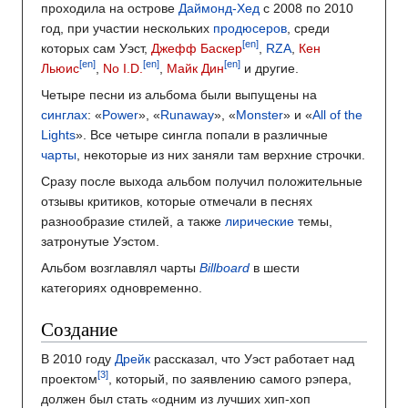
проходила на острове
Даймонд-Хед
с 2008 по 2010
год, при участии нескольких
продюсеров
, среди
[en]
которых сам Уэст,
Джефф Баскер
,
RZA
,
Кен
[en]
[en]
[en]
Льюис
,
No I.D.
,
Майк Дин
и другие.
Четыре песни из альбома были выпущены на
синглах
: «
Power
», «
Runaway
», «
Monster
» и «
All of the
Lights
». Все четыре сингла попали в различные
чарты
, некоторые из них заняли там верхние строчки.
Сразу после выхода альбом получил положительные
отзывы критиков, которые отмечали в песнях
разнообразие стилей, а также
лирические
темы,
затронутые Уэстом.
Альбом возглавлял чарты
Billboard
в шести
категориях одновременно.
Создание
В 2010 году
Дрейк
рассказал, что Уэст работает над
проектом
, который, по заявлению самого рэпера,
должен был стать «одним из лучших хип-хоп