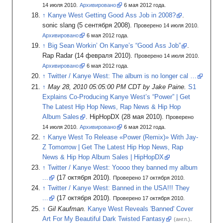
14 июля 2010.
Архивировано
6
мая 2012
года.
Kanye West Getting Good Ass Job in 2008?
.
sonic slang
(5
сентября 2008).
Проверено 14 июля 2010.
Архивировано
6
мая 2012
года.
Big Sean Workin’ On Kanye’s “Good Ass Job”
.
Rap Radar
(14
февраля 2010).
Проверено 14 июля 2010.
Архивировано
6
мая 2012
года.
Twitter / Kanye West: The album is no longer cal …
May 28, 2010 05:05:00 PM CDT by Jake Paine.
S1
Explains Co-Producing Kanye West’s “Power”
|
Get
The Latest Hip Hop News, Rap News & Hip Hop
Album Sales
.
HipHopDX
(28
мая 2010).
Проверено
14 июля 2010.
Архивировано
6
мая 2012
года.
Kanye West To Release «Power (Remix)» With Jay-
Z Tomorrow | Get The Latest Hip Hop News, Rap
News & Hip Hop Album Sales | HipHopDX
Twitter / Kanye West: Yoooo they banned my album
...
(17
октября 2010).
Проверено 17 октября 2010.
Twitter / Kanye West: Banned in the USA!!! They
...
(17
октября 2010).
Проверено 17 октября 2010.
Gil Kaufman.
Kanye West Reveals 'Banned' Cover
Art For My Beautiful Dark Twisted Fantasy
.
(англ.)