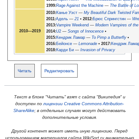
1999
Rage Against the Machine
—
The Battle of L
2010
Канье Уэст
—
My Beautiful Dark Twisted Fa
2011
Адель
—
21
2012
Брюс Спрингстин
—
Wre
2013
Vampire Weekend
—
Modern Vampires of the
2010—2019
2014
U2
—
Songs of Innocence
2015
Кендрик Ламар
—
To Pimp a Butterfly
2016
Бейонсе
—
Lemonade
2017
Кендрик Лама
2018
Карди Би
—
Invasion of Privacy
Читать
Редактировать
Текст в блоке "Читать" взят с сайта "Википедия" и
доступен по
лицензии Creative Commons Attribution-
ShareAlike
; в отдельных случаях могут действовать
дополнительные условия.
Другой контент может иметь иную лицензию. Перед
использованием материалов сайта WikiSort.ru внимательно