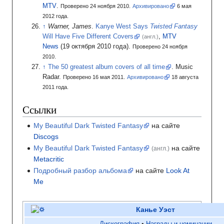
MTV
.
Проверено 24 ноября 2010.
Архивировано
6
мая
2012
года.
Warner, James
.
Kanye West Says
Twisted Fantasy
Will Have Five Different Covers
,
MTV
(англ.)
News
(19 октября 2010 года).
Проверено 24 ноября
2010.
The 50 greatest album covers of all time
.
Music
Radar.
Проверено 16 мая 2011.
Архивировано
18
августа
2011
года.
Ссылки
My Beautiful Dark Twisted Fantasy
на сайте
Discogs
My Beautiful Dark Twisted Fantasy
на сайте
(англ.)
Metacritic
Подробный разбор альбома
на сайте
Look At
Me
Канье Уэст