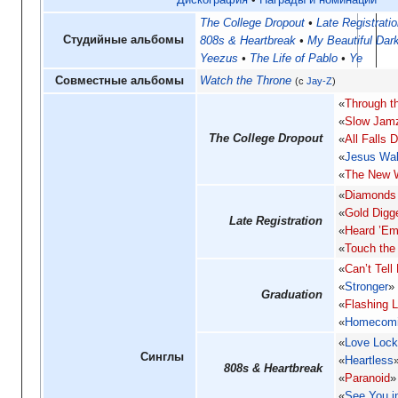
Дискография
•
Награды и номинации
The College Dropout
Late Registrati
Студийные альбомы
808s & Heartbreak
My Beautiful Dar
Yeezus
The Life of Pablo
Ye
Совместные альбомы
Watch the Throne
(с
Jay-Z
)
«
Through t
«
Slow Jam
The College Dropout
«
All Falls 
«
Jesus Wa
«
The New W
«
Diamonds 
«
Gold Digg
Late Registration
«
Heard ’E
«
Touch the
«
Can’t Tell
«
Stronger
»
Graduation
«
Flashing L
«
Homecom
«
Love Loc
Синглы
«
Heartless
808s & Heartbreak
«
Paranoid
»
«
See You i