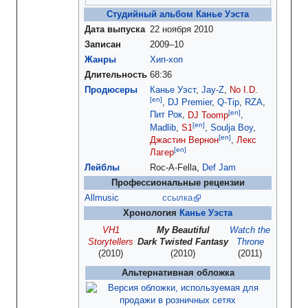
Студийный альбом
Канье Уэста
Дата выпуска
22 ноября 2010
Записан
2009–10
Жанры
Хип-хоп
Длительность
68:36
Продюсеры
Канье Уэст
,
Jay-Z
,
No I.D.
[en]
,
DJ Premier
,
Q-Tip
,
RZA
,
[en]
Пит Рок
,
DJ Toomp
,
[en]
Madlib
,
S1
,
Soulja Boy
,
[en]
Джастин Вернон
,
Лекс
[en]
Лагер
Лейблы
Roc-A-Fella,
Def Jam
Профессиональные рецензии
Allmusic
ссылка
Хронология
Канье Уэста
VH1
My Beautiful
Watch the
Storytellers
Dark Twisted Fantasy
Throne
(2010)
(2010)
(2011)
Альтернативная обложка