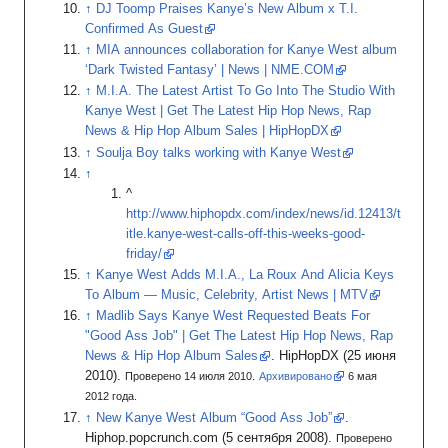
DJ Toomp Praises Kanye’s New Album x T.I.
Confirmed As Guest
MIA announces collaboration for Kanye West album
‘Dark Twisted Fantasy’ | News | NME.COM
M.I.A. The Latest Artist To Go Into The Studio With
Kanye West | Get The Latest Hip Hop News, Rap
News & Hip Hop Album Sales | HipHopDX
Soulja Boy talks working with Kanye West
^
http://www.hiphopdx.com/index/news/id.12413/t
itle.kanye-west-calls-off-this-weeks-good-
friday/
Kanye West Adds M.I.A., La Roux And Alicia Keys
To Album — Music, Celebrity, Artist News | MTV
Madlib Says Kanye West Requested Beats For
"Good Ass Job"
|
Get The Latest Hip Hop News, Rap
News & Hip Hop Album Sales
.
HipHopDX
(25
июня
2010).
Проверено 14 июля 2010.
Архивировано
6
мая
2012
года.
New Kanye West Album “Good Ass Job”
.
Hiphop.popcrunch.com
(5
сентября 2008).
Проверено