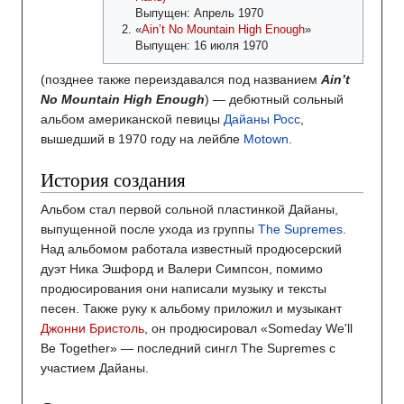
Выпущен: Апрель 1970
«
Ain’t No Mountain High Enough
»
Выпущен: 16 июля 1970
(позднее также переиздавался под названием
Ain’t
No Mountain High Enough
) — дебютный сольный
альбом американской певицы
Дайаны Росс
,
вышедший в 1970 году на лейбле
Motown
.
История создания
Альбом стал первой сольной пластинкой Дайаны,
выпущенной после ухода из группы
The Supremes
.
Над альбомом работала известный продюсерский
дуэт Ника Эшфорд и Валери Симпсон, помимо
продюсирования они написали музыку и тексты
песен. Также руку к альбому приложил и музыкант
Джонни Бристоль
, он продюсировал «Someday We'll
Be Together» — последний сингл The Supremes с
участием Дайаны.