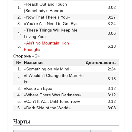
«Reach Out and Touch
1.
3:02
(Somebody’s Hand)»
2.
«Now That There’s You»
3:27
3.
«You’re All I Need to Get By»
3:24
«These Things Will Keep Me
4.
3:06
Loving You»
«
Ain’t No Mountain High
5.
6:18
Enough
»
Сторона «Б»
№
Название
Длительность
1.
«Something on My Mind»
2:24
«I Wouldn’t Change the Man He
2.
3:15
Is»
3.
«Keep an Eye»
3:12
4.
«Where There Was Darkness»
3:12
5.
«Can’t It Wait Until Tomorrow»
3:12
6.
«Dark Side of the World»
3:08
Чарты