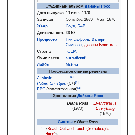
Студийный альбом
Дайаны Росс
Дата выпуска
19 июня 1970
Записан
Сентябрь 1969—Март 1970
Жанр
Соул
,
R&B
Длительность
36:58
Продюсер
Ник Эшфорд
,
Валери
Симпсон
,
Джонни Бристоль
Страна
США
Язык песен
английский
Лейбл
Motown
Профессиональные рецензии
AllMusic
Robert Christgau
(C+)
BBC
(положительная)
Хронология
Дайаны Росс
Diana Ross
Everything Is
(1970)
Everything
(1970)
Синглы
с
Diana Ross
«
Reach Out and Touch (Somebody’s
Hand)
»