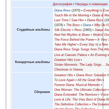
Дискография
Награды и номинации
Diana Ross
(1970)
Everything Is Eve
Touch Me in the Morning
Diana & Ma
Last Time I Saw Him
Diana Ross
(19
(1978)
The Boss
Diana
Why Do Fo
Студийные альбомы
Silk Electric
Ross
(1983)
Swept Aw
Red Hot Rhythm & Blues
Workin’ Ov
The Force Behind the Power
A Very 
Take Me Higher
Every Day Is a New
Diana Ross Sings Songs from The Wi
Live at Caesars Palace
An Evening w
Greatest Hits Live
Концертные альбомы
Stolen Moments: The Lady Sings... J
Christmas in Vienna
Greatest Hits
Diana Ross' Greatest H
To Love Again
All the Great Hits
Forever Diana: Musical Memoirs
One Woman: The Ultimate Collection
Сборники
Diana Extended: The Remixes
Voice
Love & Life: The Very Best of Diana 
The Definitive Collection
The Greates