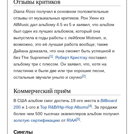
Отзывы критиков
Diana Ross
получил в основном положительные
отзывы от музыкальных критиков. Рон Уинн из
AllMusic дал альбому 4.5 из 5 и заявил, что альбом
был один из лучших альбомов, который она
выпустила в годы работы с лейблом Motown, и,
возможно, это её лучшая работа вообще; также
Дайана доказала, что она сможет быть успешной и
без The Supremes
.
Роберт Кристгау
поставил
альбому три с плюсом. Он заявил, что, хотя на
пластинке и были две или три хорошие песни,
остальные звучали уныло и скучно
.
Коммерческий приём
В США альбом смог достичь 19-ого места в
Billboard
200
и 1-ого в
Top R&B/Hip-Hop Albums
. За продажи
более чем 500 тысячах экземпляров альбом получил
золотую сертификацию
от
RIAA
.
Синглы