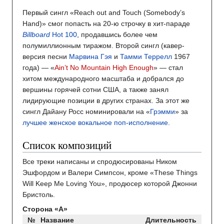
Первый сингл «Reach оut аnd Touch (Somebody’s
Hand)» смог попасть на 20-ю строчку в хит-параде
Billboard
Hot 100
, продавшись более чем
полумиллионным тиражом. Второй сингл (кавер-
версия песни
Марвина Гэя
и
Тамми Террелл
1967
года) — «
Ain’t No Mountain High Enough
» — стал
хитом международного масштаба и добрался до
вершины горячей сотни США, а также занял
лидирующие позиции в других странах. За этот же
сингл Дайану Росс номинировали на «
Грэмми
» за
лучшее женское вокальное поп-исполнение
.
Список композиций
Все треки написаны и спродюсированы Ником
Эшфордом и Валери Симпсон, кроме «These Things
Will Keep Me Loving You», продюсер которой Джонни
Бристоль.
Сторона «A»
№
Название
Длительность